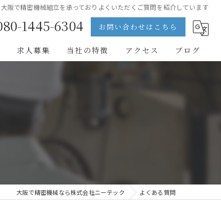
大阪で精密機械組立を承っておりよくいただくご質問を紹介しています
080-1445-6304
お問い合わせはこちら
問
求人募集
当社の特徴
アクセス
ブログ
医療
半導体
自動車
フィルム
求人
大阪で精密機械なら株式会社ニーテック
よくある質問