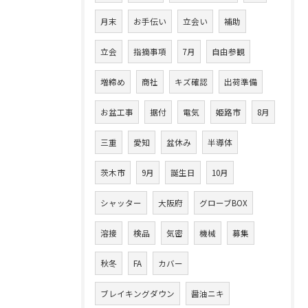
月末
お手伝い
立会い
補助
立会
指摘事項
7月
自由参観
増締め
商社
キズ確認
出荷準備
お盆工事
据付
電気
姫路市
8月
三重
愛知
盆休み
半導体
茨木市
9月
誕生日
10月
シャッター
大阪府
グローブBOX
溶接
検品
気密
機械
募集
秋冬
FA
カバー
ブレイキングダウン
醤油ニキ