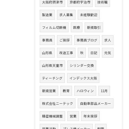
大阪府摂津市
京都府宇治市
技術職
製造業
求人募集
未経験歓迎
フィルム切断機
医療
新規取引
事務員
ご挨拶
事務員ブログ
求人
山形県
改造工事
秋
日記
元気
山形県天童市
シリンダー交換
ティーチング
インデックス大阪
新規営業
教育
ハロウィン
11月
株式会社ニーテック
自動車部品メーカー
精密機械調整
営業
年末挨拶
営業活動
プレス機メーカー
配管