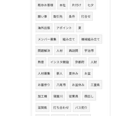
既存お客様
本社
片付け
七夕
願い事
取引先
条件
打合せ
海外出張
アポイント
夏
メンバー募集
組み立て
機械組み立て
問題解決
人材
再訪問
宇治市
熱意
インスタ開設
京都府
人財
人材募集
新人
夏休み
お盆
お墓参り
八尾市
お盆休み
三重県
加工機
寝屋川
従業員
顔出し
滋賀県
打ち合わせ
バス釣り