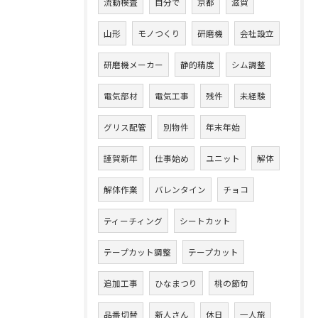
流動検査
自分で
京都
滋賀
山形
モノつくり
研磨機
会社設立
研磨機メーカー
静的精度
シム調整
電気部材
電気工事
残件
未経験
グリス配管
別物件
年末年始
謹賀新年
仕事始め
ユニット
解体
解体作業
バレンタイン
チョコ
ティーチィング
シートカット
テープカット調整
テープカット
追加工事
ひなまつり
桃の節句
品番切替
新人さん
休日
一人旅