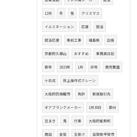
12月
冬
雪
クリスマス
イルミネーション
応援
就活
就活応援
事前工事
福島県
出張
京都府久御山
おすすめ
事務員日記
新年
2023年
1月
卯年
商売繁盛
十日戎
床上操作式クレーン
大阪府四條畷市
免許
新規取引先
ギアブランクメーカー
1月30日
節分
豆まき
鬼
行事
大阪府能勢町
商談
金型
玉掛け
滋賀県甲賀市