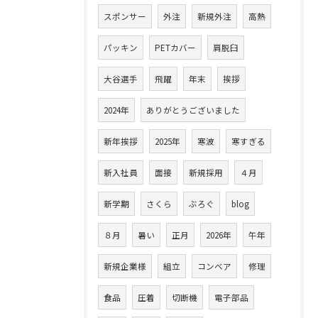
スポンサー
外注
新規外注
高熱
パッキン
PETカバー
肩脱臼
大谷選手
飛躍
年末
挨拶
2024年
ありがとうございました
新年挨拶
2025年
寒波
寒すぎる
新入社員
面接
新規採用
４月
新学期
さくら
ぶろぐ
blog
８月
暑い
正月
2026年
午年
新規企業様
組立
コンベア
修理
食品
圧着
切断機
電子部品