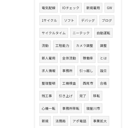
電気配線
IOチェック
新規雇用
GW
1サイクル
ソフト
デバッグ
ブログ
サイクルタイム
ニーテック
自動運転
流動
工程能力
カメラ調整
調整
新人雇用
全体流動
稼働率
とは
求人情報
事務所
引っ越し
設立
整理整頓
工機検査
西尾市
合格
残工事
引き上げ
完了
移転
心機一転
事務所移転
寝屋川市
新規
法務局
アポ電話
事業拡大