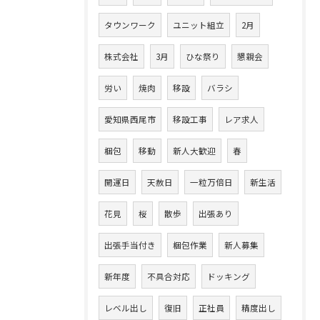
タウンワーク
ユニット組立
2月
株式会社
3月
ひな祭り
懇親会
労い
焼肉
移設
バラシ
愛知県西尾市
移設工事
レア求人
梱包
移動
新人大歓迎
春
開運日
天赦日
一粒万倍日
新生活
花見
桜
散歩
出張あり
出張手当付き
梱包作業
新人募集
新年度
不具合対応
ドッキング
レベル出し
復旧
正社員
精度出し