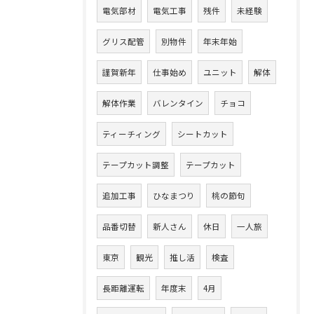
電気部材
電気工事
残件
未経験
グリス配管
別物件
年末年始
謹賀新年
仕事始め
ユニット
解体
解体作業
バレンタイン
チョコ
ティーチィング
シートカット
テープカット調整
テープカット
追加工事
ひなまつり
桃の節句
品番切替
新人さん
休日
一人旅
東京
観光
推し活
検査
長距離運転
年度末
4月