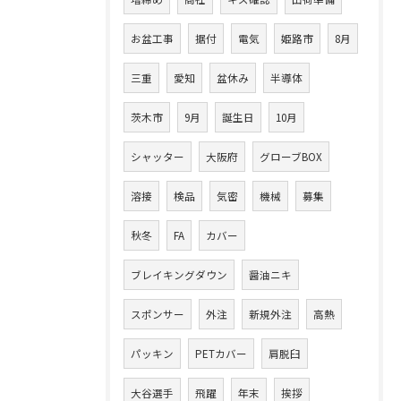
お盆工事
据付
電気
姫路市
8月
三重
愛知
盆休み
半導体
茨木市
9月
誕生日
10月
シャッター
大阪府
グローブBOX
溶接
検品
気密
機械
募集
秋冬
FA
カバー
ブレイキングダウン
醤油ニキ
スポンサー
外注
新規外注
高熱
パッキン
PETカバー
肩脱臼
大谷選手
飛躍
年末
挨拶