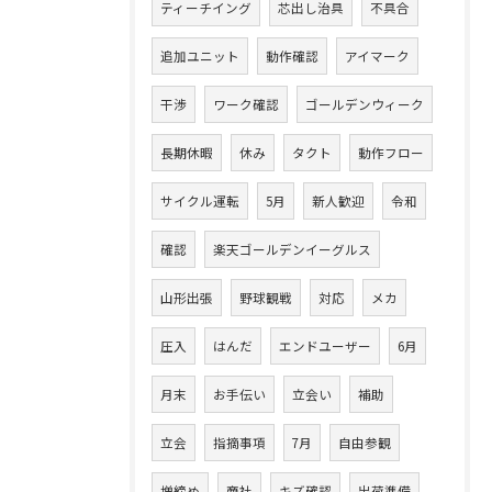
ティーチイング
芯出し治具
不具合
追加ユニット
動作確認
アイマーク
干渉
ワーク確認
ゴールデンウィーク
長期休暇
休み
タクト
動作フロー
サイクル運転
5月
新人歓迎
令和
確認
楽天ゴールデンイーグルス
山形出張
野球観戦
対応
メカ
圧入
はんだ
エンドユーザー
6月
月末
お手伝い
立会い
補助
立会
指摘事項
7月
自由参観
増締め
商社
キズ確認
出荷準備