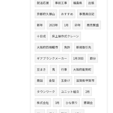
就活応援
事前工事
福島県
出張
京都府久御山
おすすめ
事務員日記
新年
2023年
1月
卯年
商売繁盛
十日戎
床上操作式クレーン
大阪府四條畷市
免許
新規取引先
ギアブランクメーカー
1月30日
節分
豆まき
鬼
行事
大阪府能勢町
商談
金型
玉掛け
滋賀県甲賀市
タウンワーク
ユニット組立
2月
株式会社
3月
ひな祭り
懇親会