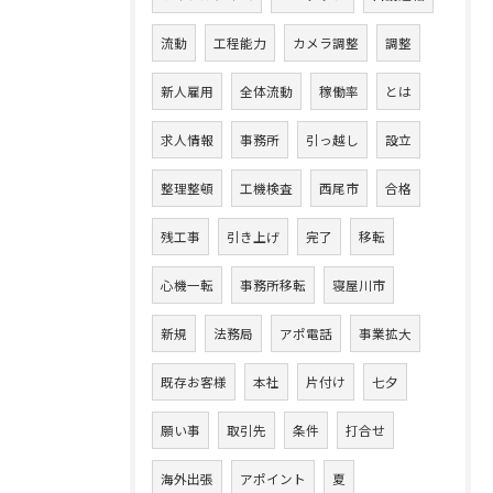
流動
工程能力
カメラ調整
調整
新人雇用
全体流動
稼働率
とは
求人情報
事務所
引っ越し
設立
整理整頓
工機検査
西尾市
合格
残工事
引き上げ
完了
移転
心機一転
事務所移転
寝屋川市
新規
法務局
アポ電話
事業拡大
既存お客様
本社
片付け
七夕
願い事
取引先
条件
打合せ
海外出張
アポイント
夏