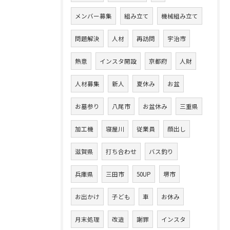
メンバー募集
組み立て
機械組み立て
問題解決
人材
再訪問
宇治市
熱意
インスタ開設
京都府
人財
人材募集
新人
夏休み
お盆
お墓参り
八尾市
お盆休み
三重県
加工機
寝屋川
従業員
顔出し
滋賀県
打ち合わせ
バス釣り
兵庫県
三田市
50UP
堺市
お出かけ
子ども
車
お休み
月末処理
改造
謝罪
インスタ