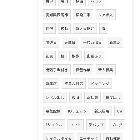
労い
焼肉
移設
バラシ
愛知県西尾市
移設工事
レア求人
梱包
移動
新人大歓迎
春
開運日
天赦日
一粒万倍日
新生活
花見
桜
散歩
出張あり
出張手当付き
梱包作業
新人募集
新年度
不具合対応
ドッキング
レベル出し
復旧
正社員
精度出し
電気配線
IOチェック
新規雇用
GW
1サイクル
ソフト
デバッグ
ブログ
サイクルタイム
ニーテック
自動運転