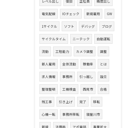
レベル出し
復旧
正社員
精度出し
電気配線
IOチェック
新規雇用
GW
1サイクル
ソフト
デバッグ
ブログ
サイクルタイム
ニーテック
自動運転
流動
工程能力
カメラ調整
調整
新人雇用
全体流動
稼働率
とは
求人情報
事務所
引っ越し
設立
整理整頓
工機検査
西尾市
合格
残工事
引き上げ
完了
移転
心機一転
事務所移転
寝屋川市
新規
法務局
アポ電話
事業拡大