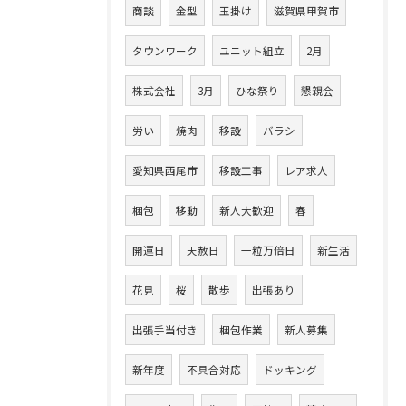
商談
金型
玉掛け
滋賀県甲賀市
タウンワーク
ユニット組立
2月
株式会社
3月
ひな祭り
懇親会
労い
焼肉
移設
バラシ
愛知県西尾市
移設工事
レア求人
梱包
移動
新人大歓迎
春
開運日
天赦日
一粒万倍日
新生活
花見
桜
散歩
出張あり
出張手当付き
梱包作業
新人募集
新年度
不具合対応
ドッキング