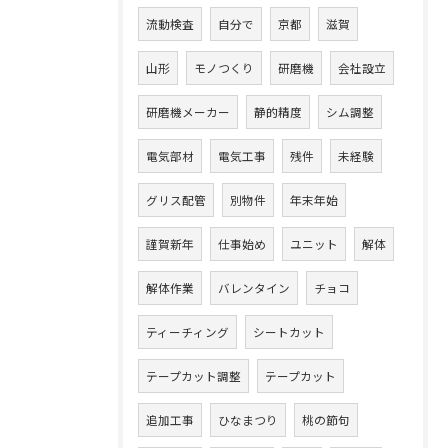
流動検査
自分で
京都
滋賀
山形
モノつくり
研磨機
会社設立
研磨機メーカー
静的精度
シム調整
電気部材
電気工事
残件
未経験
グリス配管
別物件
年末年始
謹賀新年
仕事始め
ユニット
解体
解体作業
バレンタイン
チョコ
ティーチィング
シートカット
テープカット調整
テープカット
追加工事
ひなまつり
桃の節句