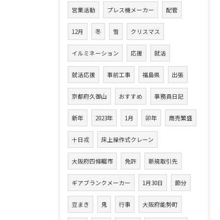
営業活動
プレス機メーカー
配管
12月
冬
雪
クリスマス
イルミネーション
応援
就活
就活応援
事前工事
福島県
出張
京都府久御山
おすすめ
事務員日記
新年
2023年
1月
卯年
商売繁盛
十日戎
床上操作式クレーン
大阪府四條畷市
免許
新規取引先
ギアブランクメーカー
1月30日
節分
豆まき
鬼
行事
大阪府能勢町