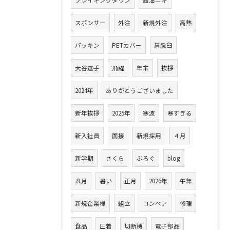
ブレイキングダウン
醤油ニキ
スポンサー
外注
新規外注
高熱
パッキン
PETカバー
肩脱臼
大谷選手
飛躍
年末
挨拶
2024年
ありがとうございました
新年挨拶
2025年
寒波
寒すぎる
新入社員
面接
新規採用
４月
新学期
さくら
ぶろぐ
blog
８月
暑い
正月
2026年
午年
新規企業様
組立
コンベア
修理
食品
圧着
切断機
電子部品