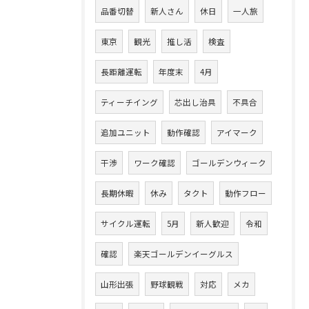
品番切替
新人さん
休日
一人旅
東京
観光
推し活
検査
長距離運転
年度末
4月
ティーチイング
芯出し治具
不具合
追加ユニット
動作確認
アイマーク
干渉
ワーク確認
ゴールデンウィーク
長期休暇
休み
タクト
動作フロー
サイクル運転
5月
新人歓迎
令和
確認
楽天ゴールデンイーグルス
山形出張
野球観戦
対応
メカ