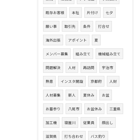
既存お客様
本社
片付け
七夕
願い事
取引先
条件
打合せ
海外出張
アポイント
夏
メンバー募集
組み立て
機械組み立て
問題解決
人材
再訪問
宇治市
熱意
インスタ開設
京都府
人財
人材募集
新人
夏休み
お盆
お墓参り
八尾市
お盆休み
三重県
加工機
寝屋川
従業員
顔出し
滋賀県
打ち合わせ
バス釣り