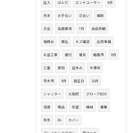
圧入
はんだ
エンドユーザー
6月
月末
お手伝い
立会い
補助
立会
指摘事項
7月
自由参観
増締め
商社
キズ確認
出荷準備
お盆工事
据付
電気
姫路市
8月
三重
愛知
盆休み
半導体
茨木市
9月
誕生日
10月
シャッター
大阪府
グローブBOX
溶接
検品
気密
機械
募集
秋冬
FA
カバー