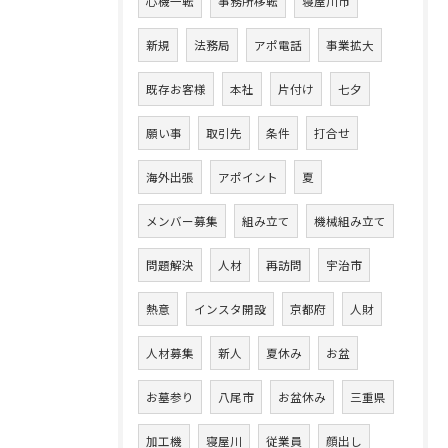
心機一転
事務所移転
寝屋川市
新規
法務局
アポ電話
事業拡大
既存お客様
本社
片付け
七夕
願い事
取引先
条件
打合せ
海外出張
アポイント
夏
メンバー募集
組み立て
機械組み立て
問題解決
人材
再訪問
宇治市
熱意
インスタ開設
京都府
人財
人材募集
新人
夏休み
お盆
お墓参り
八尾市
お盆休み
三重県
加工機
寝屋川
従業員
顔出し