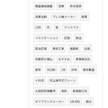
精密機械調整
営業
年末挨拶
営業活動
プレス機メーカー
配管
12月
冬
雪
クリスマス
イルミネーション
応援
就活
就活応援
事前工事
福島県
出張
京都府久御山
おすすめ
事務員日記
新年
2023年
1月
卯年
商売繁盛
十日戎
床上操作式クレーン
大阪府四條畷市
免許
新規取引先
ギアブランクメーカー
1月30日
節分