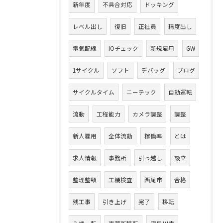
新年度
不具合対応
ドッキング
レベル出し
復旧
正社員
精度出し
電気配線
IOチェック
新規雇用
GW
1サイクル
ソフト
デバッグ
ブログ
サイクルタイム
ニーテック
自動運転
流動
工程能力
カメラ調整
調整
新人雇用
全体流動
稼働率
とは
求人情報
事務所
引っ越し
設立
整理整頓
工機検査
西尾市
合格
残工事
引き上げ
完了
移転