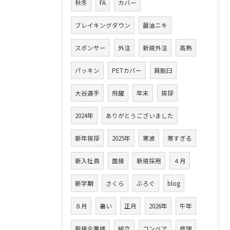
秋冬
FA
カバー
ブレイキングダウン
醤油ニキ
スポンサー
外注
新規外注
高熱
パッキン
PETカバー
肩脱臼
大谷選手
飛躍
年末
挨拶
2024年
ありがとうございました
新年挨拶
2025年
寒波
寒すぎる
新入社員
面接
新規採用
４月
新学期
さくら
ぶろぐ
blog
８月
暑い
正月
2026年
午年
新規企業様
組立
コンベア
修理