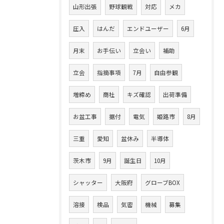
山形出張
野球観戦
対応
メカ
圧入
はんだ
エンドユーザー
6月
月末
お手伝い
立会い
補助
立会
指摘事項
7月
自由参観
増締め
商社
キズ確認
出荷準備
お盆工事
据付
電気
姫路市
8月
三重
愛知
盆休み
半導体
茨木市
9月
誕生日
10月
シャッター
大阪府
グローブBOX
溶接
検品
気密
機械
募集