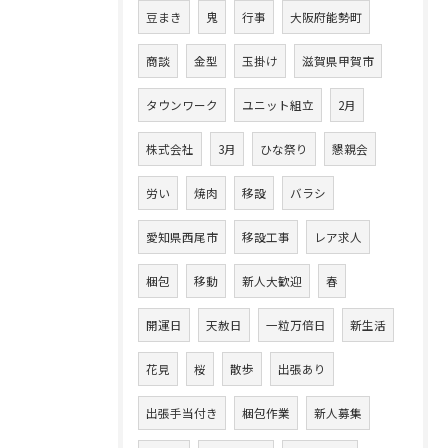
豆まき
鬼
行事
大阪府能勢町
商談
金型
玉掛け
滋賀県甲賀市
タウンワーク
ユニット組立
2月
株式会社
3月
ひな祭り
懇親会
労い
焼肉
移設
バラシ
愛知県西尾市
移設工事
レア求人
梱包
移動
新人大歓迎
春
開運日
天赦日
一粒万倍日
新生活
花見
桜
散歩
出張あり
出張手当付き
梱包作業
新人募集