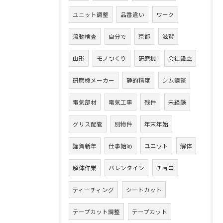
ユニット調整
品番違い
ワーク
流動検査
自分で
京都
滋賀
山形
モノつくり
研磨機
会社設立
研磨機メーカー
静的精度
シム調整
電気部材
電気工事
残件
未経験
グリス配管
別物件
年末年始
謹賀新年
仕事始め
ユニット
解体
解体作業
バレンタイン
チョコ
ティーチィング
シートカット
テープカット調整
テープカット