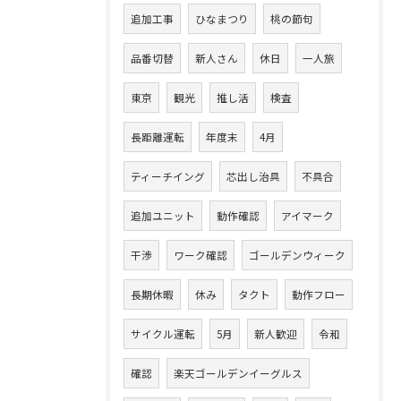
追加工事
ひなまつり
桃の節句
品番切替
新人さん
休日
一人旅
東京
観光
推し活
検査
長距離運転
年度末
4月
ティーチイング
芯出し治具
不具合
追加ユニット
動作確認
アイマーク
干渉
ワーク確認
ゴールデンウィーク
長期休暇
休み
タクト
動作フロー
サイクル運転
5月
新人歓迎
令和
確認
楽天ゴールデンイーグルス