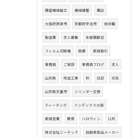
精密機械組立
機械調整
搬出
大阪府摂津市
京都府宇治市
技術職
製造業
求人募集
未経験歓迎
フィルム切断機
医療
新規取引
事務員
ご挨拶
事務員ブログ
求人
山形県
改造工事
秋
日記
元気
山形県天童市
シリンダー交換
ティーチング
インデックス大阪
新規営業
教育
ハロウィン
11月
株式会社ニーテック
自動車部品メーカー