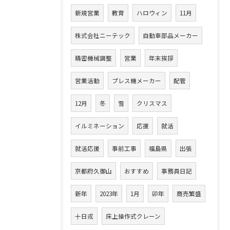
新規営業
教育
ハロウィン
11月
株式会社ニーテック
自動車部品メーカー
精密機械調整
営業
年末挨拶
営業活動
プレス機メーカー
配管
12月
冬
雪
クリスマス
イルミネーション
応援
就活
就活応援
事前工事
福島県
出張
京都府久御山
おすすめ
事務員日記
新年
2023年
1月
卯年
商売繁盛
十日戎
床上操作式クレーン