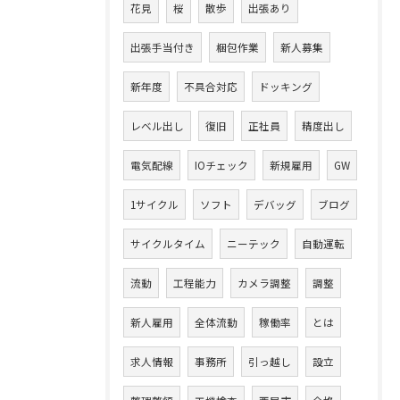
花見
桜
散歩
出張あり
出張手当付き
梱包作業
新人募集
新年度
不具合対応
ドッキング
レベル出し
復旧
正社員
精度出し
電気配線
IOチェック
新規雇用
GW
1サイクル
ソフト
デバッグ
ブログ
サイクルタイム
ニーテック
自動運転
流動
工程能力
カメラ調整
調整
新人雇用
全体流動
稼働率
とは
求人情報
事務所
引っ越し
設立