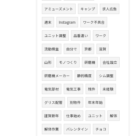
アミューズメント
キャンプ
求人広告
週末
Instagram
ワーク不具合
ユニット調整
品番違い
ワーク
流動検査
自分で
京都
滋賀
山形
モノつくり
研磨機
会社設立
研磨機メーカー
静的精度
シム調整
電気部材
電気工事
残件
未経験
グリス配管
別物件
年末年始
謹賀新年
仕事始め
ユニット
解体
解体作業
バレンタイン
チョコ