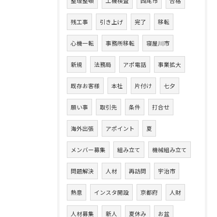
整理整頓
工機検査
西尾市
合格
残工事
引き上げ
完了
移転
心機一転
事務所移転
寝屋川市
新規
法務局
アポ電話
事業拡大
既存お客様
本社
片付け
七夕
願い事
取引先
条件
打合せ
海外出張
アポイント
夏
メンバー募集
組み立て
機械組み立て
問題解決
人材
再訪問
宇治市
熱意
インスタ開設
京都府
人財
人材募集
新人
夏休み
お盆