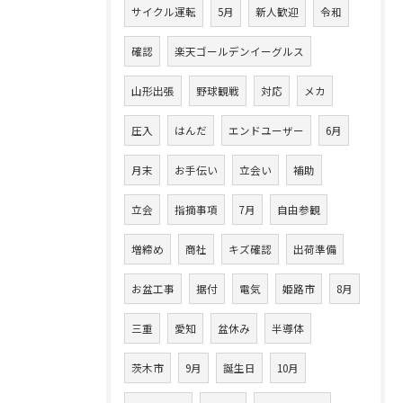
サイクル運転
5月
新人歓迎
令和
確認
楽天ゴールデンイーグルス
山形出張
野球観戦
対応
メカ
圧入
はんだ
エンドユーザー
6月
月末
お手伝い
立会い
補助
立会
指摘事項
7月
自由参観
増締め
商社
キズ確認
出荷準備
お盆工事
据付
電気
姫路市
8月
三重
愛知
盆休み
半導体
茨木市
9月
誕生日
10月