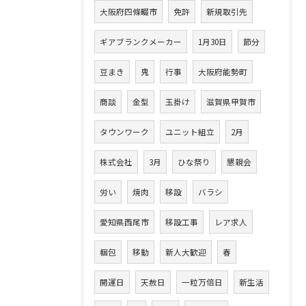
大阪府四條畷市
免許
新規取引先
ギアブランクメーカー
1月30日
節分
豆まき
鬼
行事
大阪府能勢町
商談
金型
玉掛け
滋賀県甲賀市
タウンワーク
ユニット組立
2月
株式会社
3月
ひな祭り
懇親会
労い
焼肉
移設
バラシ
愛知県西尾市
移設工事
レア求人
梱包
移動
新人大歓迎
春
開運日
天赦日
一粒万倍日
新生活