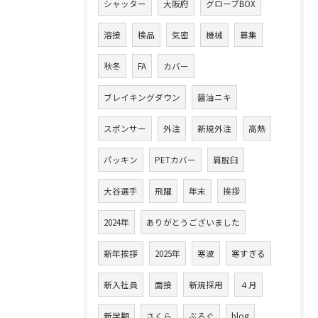
シャッター
大阪府
グローブBOX
溶接
検品
気密
機械
募集
秋冬
FA
カバー
ブレイキングダウン
醤油ニキ
スポンサー
外注
新規外注
高熱
パッキン
PETカバー
肩脱臼
大谷選手
飛躍
年末
挨拶
2024年
ありがとうございました
新年挨拶
2025年
寒波
寒すぎる
新入社員
面接
新規採用
４月
新学期
さくら
ぶろぐ
blog