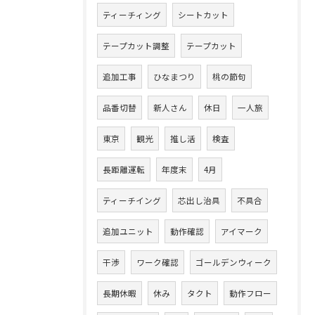
ティーチィング
シートカット
テープカット調整
テープカット
追加工事
ひなまつり
桃の節句
品番切替
新人さん
休日
一人旅
東京
観光
推し活
検査
長距離運転
年度末
4月
ティーチイング
芯出し治具
不具合
追加ユニット
動作確認
アイマーク
干渉
ワーク確認
ゴールデンウィーク
長期休暇
休み
タクト
動作フロー