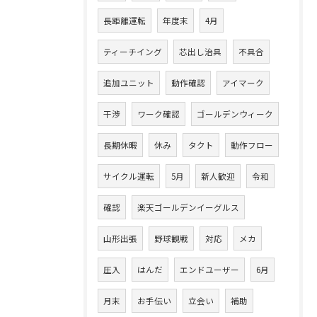
長距離運転
年度末
4月
ティーチイング
芯出し治具
不具合
追加ユニット
動作確認
アイマーク
干渉
ワーク確認
ゴールデンウィーク
長期休暇
休み
タクト
動作フロー
サイクル運転
5月
新人歓迎
令和
確認
楽天ゴールデンイーグルス
山形出張
野球観戦
対応
メカ
圧入
はんだ
エンドユーザー
6月
月末
お手伝い
立会い
補助