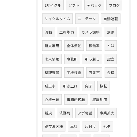
1サイクル
ソフト
デバッグ
ブログ
サイクルタイム
ニーテック
自動運転
流動
工程能力
カメラ調整
調整
新人雇用
全体流動
稼働率
とは
求人情報
事務所
引っ越し
設立
整理整頓
工機検査
西尾市
合格
残工事
引き上げ
完了
移転
心機一転
事務所移転
寝屋川市
新規
法務局
アポ電話
事業拡大
既存お客様
本社
片付け
七夕