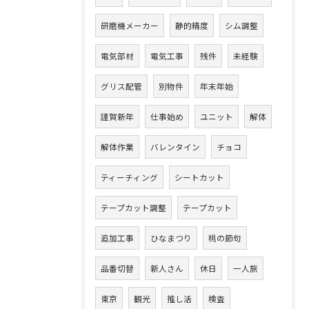
研磨機メーカー
静的精度
シム調整
電気部材
電気工事
残件
未経験
グリス配管
別物件
年末年始
謹賀新年
仕事始め
ユニット
解体
解体作業
バレンタイン
チョコ
ティーチィング
シートカット
テープカット調整
テープカット
追加工事
ひなまつり
桃の節句
品番切替
新人さん
休日
一人旅
東京
観光
推し活
検査