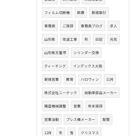
フィルム切断機
医療
新規取引
事務員
ご挨拶
事務員ブログ
求人
山形県
改造工事
秋
日記
元気
山形県天童市
シリンダー交換
ティーチング
インデックス大阪
新規営業
教育
ハロウィン
11月
株式会社ニーテック
自動車部品メーカー
精密機械調整
営業
年末挨拶
営業活動
プレス機メーカー
配管
12月
冬
雪
クリスマス