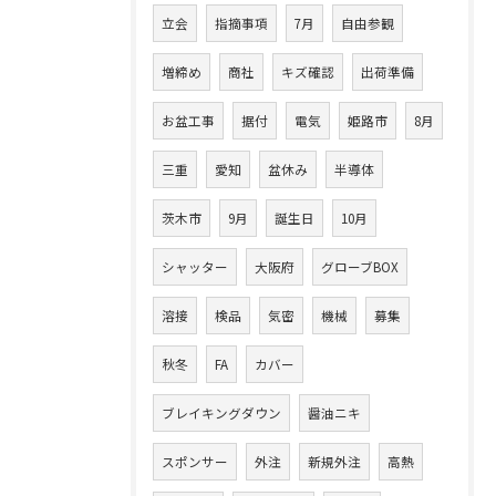
立会
指摘事項
7月
自由参観
増締め
商社
キズ確認
出荷準備
お盆工事
据付
電気
姫路市
8月
三重
愛知
盆休み
半導体
茨木市
9月
誕生日
10月
シャッター
大阪府
グローブBOX
溶接
検品
気密
機械
募集
秋冬
FA
カバー
ブレイキングダウン
醤油ニキ
スポンサー
外注
新規外注
高熱