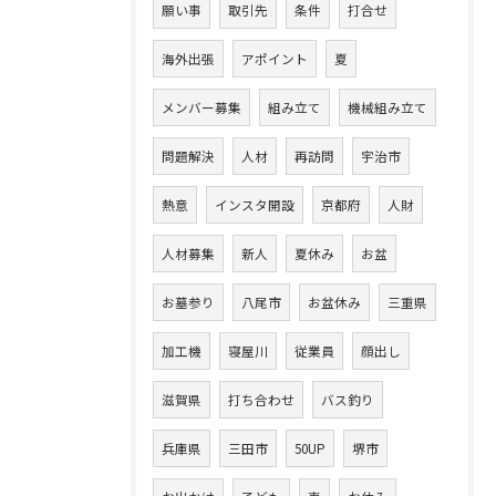
願い事
取引先
条件
打合せ
海外出張
アポイント
夏
メンバー募集
組み立て
機械組み立て
問題解決
人材
再訪問
宇治市
熱意
インスタ開設
京都府
人財
人材募集
新人
夏休み
お盆
お墓参り
八尾市
お盆休み
三重県
加工機
寝屋川
従業員
顔出し
滋賀県
打ち合わせ
バス釣り
兵庫県
三田市
50UP
堺市