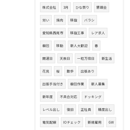
株式会社
3月
ひな祭り
懇親会
労い
焼肉
移設
バラシ
愛知県西尾市
移設工事
レア求人
梱包
移動
新人大歓迎
春
開運日
天赦日
一粒万倍日
新生活
花見
桜
散歩
出張あり
出張手当付き
梱包作業
新人募集
新年度
不具合対応
ドッキング
レベル出し
復旧
正社員
精度出し
電気配線
IOチェック
新規雇用
GW