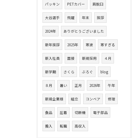
パッキン
PETカバー
肩脱臼
大谷選手
飛躍
年末
挨拶
2024年
ありがとうございました
新年挨拶
2025年
寒波
寒すぎる
新入社員
面接
新規採用
４月
新学期
さくら
ぶろぐ
blog
８月
暑い
正月
2026年
午年
新規企業様
組立
コンベア
修理
食品
圧着
切断機
電子部品
搬入
転職
高収入