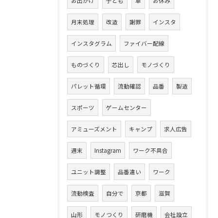
お出かけ
子ども
車
お休み
月末処理
改造
謝罪
インスタ
インスタグラム
ファイバー配線
ものづくり
芯出し
モノづくり
パレット循環
流動確認
品番
製造
スポーツ
ゲームセンター
アミューズメント
キャンプ
求人広告
週末
Instagram
ワーク不具合
ユニット調整
品番違い
ワーク
流動検査
自分で
京都
滋賀
山形
モノつくり
研磨機
会社設立