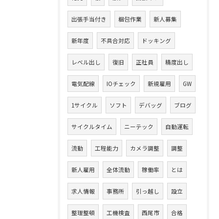
出張手当付き
梱包作業
新人募集
新年度
不具合対応
ドッキング
レベル出し
復旧
正社員
精度出し
電気配線
IOチェック
新規雇用
GW
1サイクル
ソフト
デバッグ
ブログ
サイクルタイム
ニーテック
自動運転
流動
工程能力
カメラ調整
調整
新人雇用
全体流動
稼働率
とは
求人情報
事務所
引っ越し
設立
整理整頓
工機検査
西尾市
合格