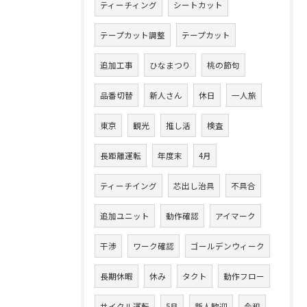
ティーチィング
シートカット
テープカット調整
テープカット
追加工事
ひなまつり
桃の節句
品番切替
新人さん
休日
一人旅
東京
観光
推し活
検査
長距離運転
年度末
4月
ティーチイング
芯出し治具
不具合
追加ユニット
動作確認
アイマーク
干渉
ワーク確認
ゴールデンウィーク
長期休暇
休み
タクト
動作フロー
サイクル運転
5月
新人歓迎
令和