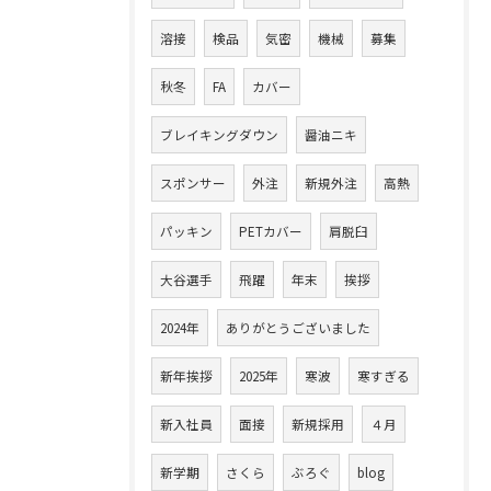
溶接
検品
気密
機械
募集
秋冬
FA
カバー
ブレイキングダウン
醤油ニキ
スポンサー
外注
新規外注
高熱
パッキン
PETカバー
肩脱臼
大谷選手
飛躍
年末
挨拶
2024年
ありがとうございました
新年挨拶
2025年
寒波
寒すぎる
新入社員
面接
新規採用
４月
新学期
さくら
ぶろぐ
blog