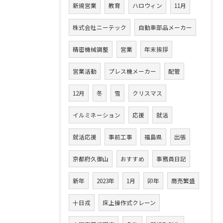
新規営業
教育
ハロウィン
11月
株式会社ニーテック
自動車部品メーカー
精密機械調整
営業
年末挨拶
営業活動
プレス機メーカー
配管
12月
冬
雪
クリスマス
イルミネーション
応援
就活
就活応援
事前工事
福島県
出張
京都府久御山
おすすめ
事務員日記
新年
2023年
1月
卯年
商売繁盛
十日戎
床上操作式クレーン