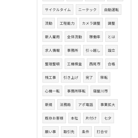
サイクルタイム
ニーテック
自動運転
流動
工程能力
カメラ調整
調整
新人雇用
全体流動
稼働率
とは
求人情報
事務所
引っ越し
設立
整理整頓
工機検査
西尾市
合格
残工事
引き上げ
完了
移転
心機一転
事務所移転
寝屋川市
新規
法務局
アポ電話
事業拡大
既存お客様
本社
片付け
七夕
願い事
取引先
条件
打合せ