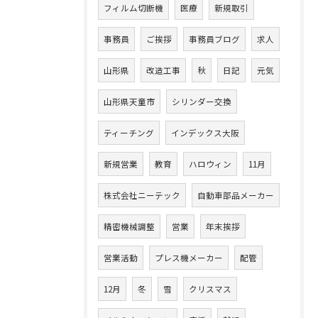
フィルム切断機
医療
新規取引
事務員
ご挨拶
事務員ブログ
求人
山形県
改造工事
秋
日記
元気
山形県天童市
シリンダー交換
ティーチング
インデックス大阪
新規営業
教育
ハロウィン
11月
株式会社ニーテック
自動車部品メーカー
精密機械調整
営業
年末挨拶
営業活動
プレス機メーカー
配管
12月
冬
雪
クリスマス