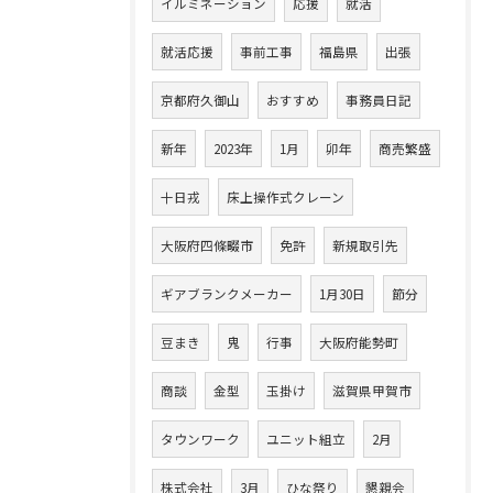
イルミネーション
応援
就活
就活応援
事前工事
福島県
出張
京都府久御山
おすすめ
事務員日記
新年
2023年
1月
卯年
商売繁盛
十日戎
床上操作式クレーン
大阪府四條畷市
免許
新規取引先
ギアブランクメーカー
1月30日
節分
豆まき
鬼
行事
大阪府能勢町
商談
金型
玉掛け
滋賀県甲賀市
タウンワーク
ユニット組立
2月
株式会社
3月
ひな祭り
懇親会