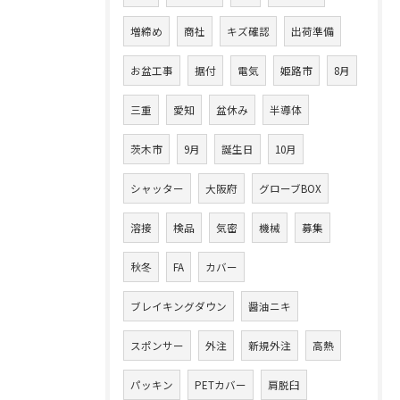
増締め
商社
キズ確認
出荷準備
お盆工事
据付
電気
姫路市
8月
三重
愛知
盆休み
半導体
茨木市
9月
誕生日
10月
シャッター
大阪府
グローブBOX
溶接
検品
気密
機械
募集
秋冬
FA
カバー
ブレイキングダウン
醤油ニキ
スポンサー
外注
新規外注
高熱
パッキン
PETカバー
肩脱臼