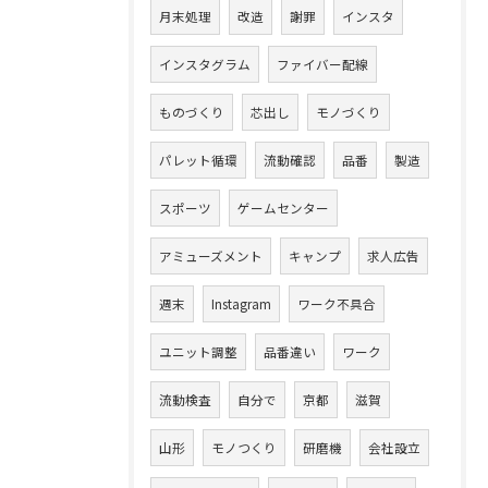
月末処理
改造
謝罪
インスタ
インスタグラム
ファイバー配線
ものづくり
芯出し
モノづくり
パレット循環
流動確認
品番
製造
スポーツ
ゲームセンター
アミューズメント
キャンプ
求人広告
週末
Instagram
ワーク不具合
ユニット調整
品番違い
ワーク
流動検査
自分で
京都
滋賀
山形
モノつくり
研磨機
会社設立