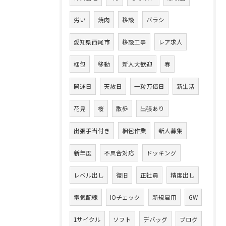
労い
焼肉
移設
バラシ
愛知県西尾市
移設工事
レア求人
梱包
移動
新人大歓迎
春
開運日
天赦日
一粒万倍日
新生活
花見
桜
散歩
出張あり
出張手当付き
梱包作業
新人募集
新年度
不具合対応
ドッキング
レベル出し
復旧
正社員
精度出し
電気配線
IOチェック
新規雇用
GW
1サイクル
ソフト
デバッグ
ブログ