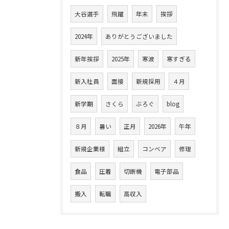
大谷選手
飛躍
年末
挨拶
2024年
ありがとうございました
新年挨拶
2025年
寒波
寒すぎる
新入社員
面接
新規採用
４月
新学期
さくら
ぶろぐ
blog
８月
暑い
正月
2026年
午年
新規企業様
組立
コンベア
修理
食品
圧着
切断機
電子部品
搬入
転職
高収入