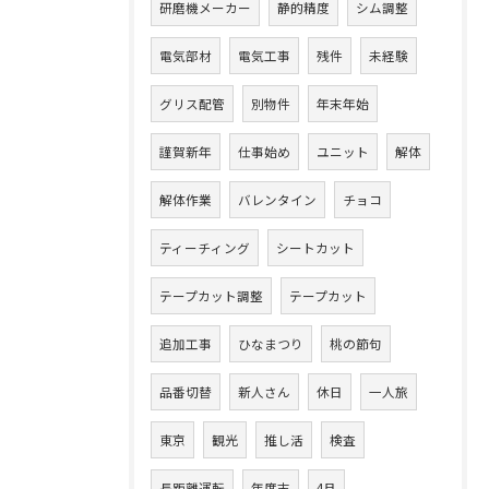
研磨機メーカー
静的精度
シム調整
電気部材
電気工事
残件
未経験
グリス配管
別物件
年末年始
謹賀新年
仕事始め
ユニット
解体
解体作業
バレンタイン
チョコ
ティーチィング
シートカット
テープカット調整
テープカット
追加工事
ひなまつり
桃の節句
品番切替
新人さん
休日
一人旅
東京
観光
推し活
検査
長距離運転
年度末
4月