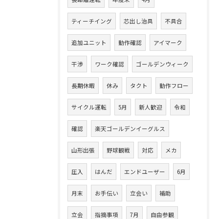
ティーチイング
芯出し治具
不具合
追加ユニット
動作確認
アイマーク
干渉
ワーク確認
ゴールデンウィーク
長期休暇
休み
タクト
動作フロー
サイクル運転
5月
新人歓迎
令和
確認
楽天ゴールデンイーグルス
山形出張
野球観戦
対応
メカ
圧入
はんだ
エンドユーザー
6月
月末
お手伝い
立会い
補助
立会
指摘事項
7月
自由参観