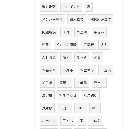
海外出張
アポイント
夏
メンバー募集
組み立て
機械組み立て
問題解決
人材
再訪問
宇治市
熱意
インスタ開設
京都府
人財
人材募集
新人
夏休み
お盆
お墓参り
八尾市
お盆休み
三重県
加工機
寝屋川
従業員
顔出し
滋賀県
打ち合わせ
バス釣り
兵庫県
三田市
50UP
堺市
お出かけ
子ども
車
お休み