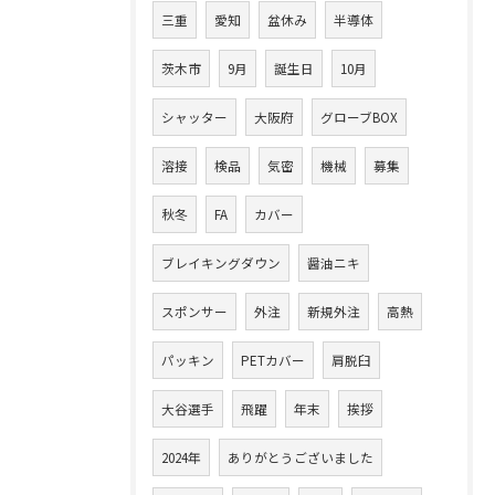
三重
愛知
盆休み
半導体
茨木市
9月
誕生日
10月
シャッター
大阪府
グローブBOX
溶接
検品
気密
機械
募集
秋冬
FA
カバー
ブレイキングダウン
醤油ニキ
スポンサー
外注
新規外注
高熱
パッキン
PETカバー
肩脱臼
大谷選手
飛躍
年末
挨拶
2024年
ありがとうございました