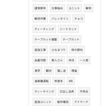
謹賀新年
仕事始め
ユニット
解体
解体作業
バレンタイン
チョコ
ティーチィング
シートカット
テープカット調整
テープカット
追加工事
ひなまつり
桃の節句
品番切替
新人さん
休日
一人旅
東京
観光
推し活
検査
長距離運転
年度末
4月
ティーチイング
芯出し治具
不具合
追加ユニット
動作確認
アイマーク