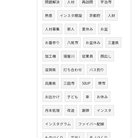
問題解決
人材
再訪問
宇治市
熱意
インスタ開設
京都府
人財
人材募集
新人
夏休み
お盆
お墓参り
八尾市
お盆休み
三重県
加工機
寝屋川
従業員
顔出し
滋賀県
打ち合わせ
バス釣り
兵庫県
三田市
50UP
堺市
お出かけ
子ども
車
お休み
月末処理
改造
謝罪
インスタ
インスタグラム
ファイバー配線
ものづくり
芯出し
モノづくり