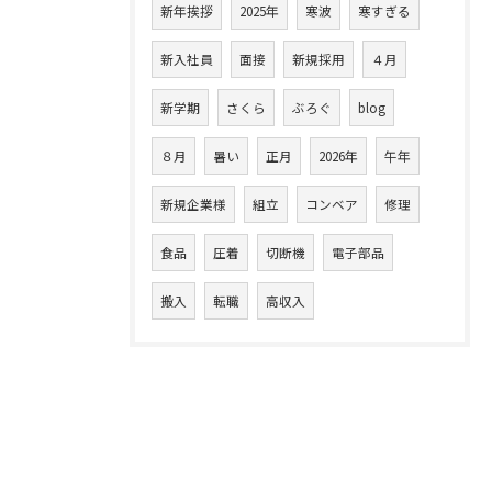
新年挨拶
2025年
寒波
寒すぎる
新入社員
面接
新規採用
４月
新学期
さくら
ぶろぐ
blog
８月
暑い
正月
2026年
午年
新規企業様
組立
コンベア
修理
食品
圧着
切断機
電子部品
搬入
転職
高収入