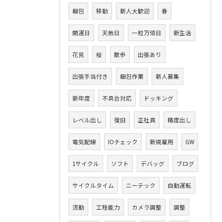
梱包
移動
新人大歓迎
春
開運日
天赦日
一粒万倍日
新生活
花見
桜
散歩
出張あり
出張手当付き
梱包作業
新人募集
新年度
不具合対応
ドッキング
レベル出し
復旧
正社員
精度出し
電気配線
IOチェック
新規雇用
GW
1サイクル
ソフト
デバッグ
ブログ
サイクルタイム
ニーテック
自動運転
流動
工程能力
カメラ調整
調整