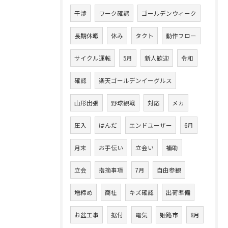
干渉
ワーク確認
ゴールデンウィーク
長期休暇
休み
タクト
動作フロー
サイクル運転
5月
新人歓迎
令和
確認
楽天ゴールデンイーグルス
山形出張
野球観戦
対応
メカ
圧入
はんだ
エンドユーザー
6月
月末
お手伝い
立会い
補助
立会
指摘事項
7月
自由参観
増締め
商社
キズ確認
出荷準備
お盆工事
据付
電気
姫路市
8月