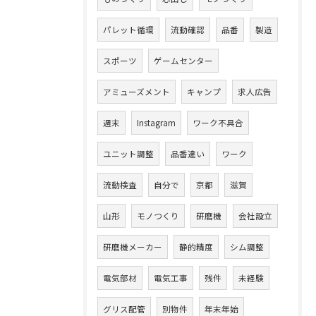
パレット循環
流動確認
品番
製造
スポーツ
ゲームセンター
アミューズメント
キャンプ
求人広告
週末
Instagram
ワーク不具合
ユニット調整
品番違い
ワーク
流動検査
自分で
京都
滋賀
山形
モノつくり
研磨機
会社設立
研磨機メーカー
静的精度
シム調整
電気部材
電気工事
残件
未経験
グリス配管
別物件
年末年始