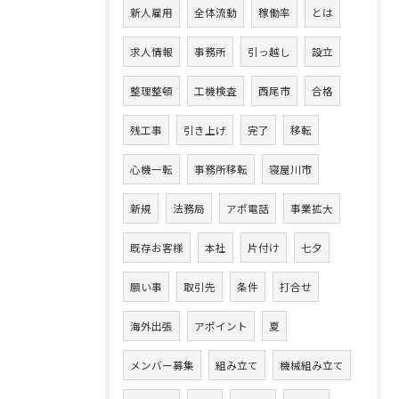
新人雇用
全体流動
稼働率
とは
求人情報
事務所
引っ越し
設立
整理整頓
工機検査
西尾市
合格
残工事
引き上げ
完了
移転
心機一転
事務所移転
寝屋川市
新規
法務局
アポ電話
事業拡大
既存お客様
本社
片付け
七夕
願い事
取引先
条件
打合せ
海外出張
アポイント
夏
メンバー募集
組み立て
機械組み立て