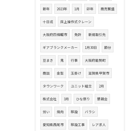
新年
2023年
1月
卯年
商売繁盛
十日戎
床上操作式クレーン
大阪府四條畷市
免許
新規取引先
ギアブランクメーカー
1月30日
節分
豆まき
鬼
行事
大阪府能勢町
商談
金型
玉掛け
滋賀県甲賀市
タウンワーク
ユニット組立
2月
株式会社
3月
ひな祭り
懇親会
労い
焼肉
移設
バラシ
愛知県西尾市
移設工事
レア求人