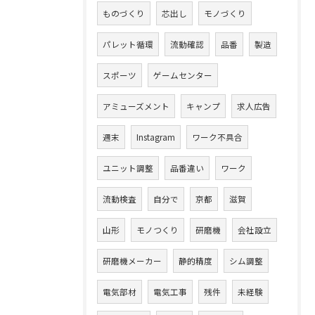
ものづくり
芯出し
モノづくり
パレット循環
流動確認
品番
製造
スポーツ
ゲームセンター
アミューズメント
キャンプ
求人広告
週末
Instagram
ワーク不具合
ユニット調整
品番違い
ワーク
流動検査
自分で
京都
滋賀
山形
モノつくり
研磨機
会社設立
研磨機メーカー
静的精度
シム調整
電気部材
電気工事
残件
未経験