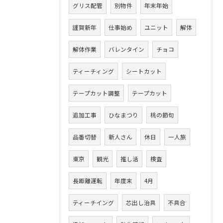
グリス配管
別物件
年末年始
謹賀新年
仕事始め
ユニット
解体
解体作業
バレンタイン
チョコ
ティーチィング
シートカット
テープカット調整
テープカット
追加工事
ひなまつり
桃の節句
品番切替
新人さん
休日
一人旅
東京
観光
推し活
検査
長距離運転
年度末
4月
ティーチイング
芯出し治具
不具合