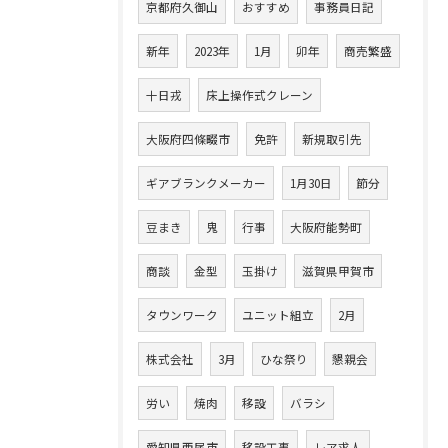
京都府久御山
おすすめ
事務員日記
新年
2023年
1月
卯年
商売繁盛
十日戎
床上操作式クレーン
大阪府四條畷市
免許
新規取引先
ギアブランクメーカー
1月30日
節分
豆まき
鬼
行事
大阪府能勢町
商談
金型
玉掛け
滋賀県甲賀市
タウンワーク
ユニット組立
2月
株式会社
3月
ひな祭り
懇親会
労い
焼肉
移設
バラシ
愛知県西尾市
移設工事
レア求人