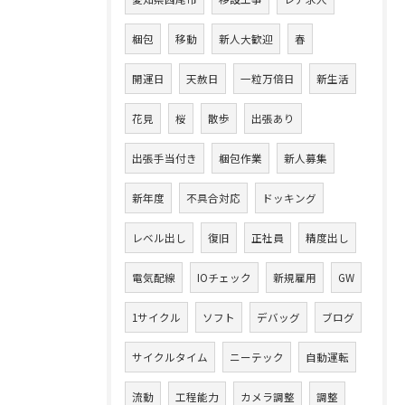
梱包
移動
新人大歓迎
春
開運日
天赦日
一粒万倍日
新生活
花見
桜
散歩
出張あり
出張手当付き
梱包作業
新人募集
新年度
不具合対応
ドッキング
レベル出し
復旧
正社員
精度出し
電気配線
IOチェック
新規雇用
GW
1サイクル
ソフト
デバッグ
ブログ
サイクルタイム
ニーテック
自動運転
流動
工程能力
カメラ調整
調整