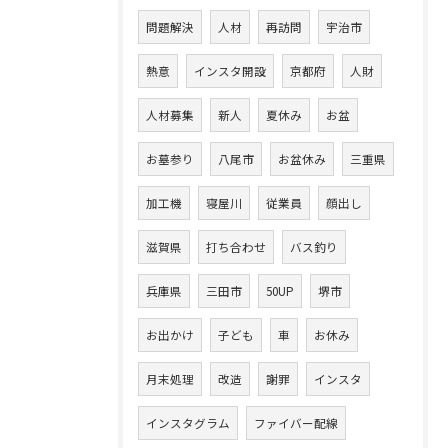
問題解決
人材
再訪問
宇治市
熱意
インスタ開設
京都府
人財
人材募集
新人
夏休み
お盆
お墓参り
八尾市
お盆休み
三重県
加工機
寝屋川
従業員
顔出し
滋賀県
打ち合わせ
バス釣り
兵庫県
三田市
50UP
堺市
お出かけ
子ども
車
お休み
月末処理
改造
謝罪
インスタ
インスタグラム
ファイバー配線