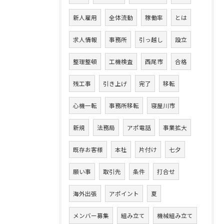
新人雇用
全体流動
稼働率
とは
求人情報
事務所
引っ越し
設立
整理整頓
工機検査
西尾市
合格
残工事
引き上げ
完了
移転
心機一転
事務所移転
寝屋川市
新規
法務局
アポ電話
事業拡大
既存お客様
本社
片付け
七夕
願い事
取引先
条件
打合せ
海外出張
アポイント
夏
メンバー募集
組み立て
機械組み立て