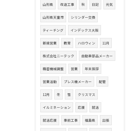
山形県
改造工事
秋
日記
元気
山形県天童市
シリンダー交換
ティーチング
インデックス大阪
新規営業
教育
ハロウィン
11月
株式会社ニーテック
自動車部品メーカー
精密機械調整
営業
年末挨拶
営業活動
プレス機メーカー
配管
12月
冬
雪
クリスマス
イルミネーション
応援
就活
就活応援
事前工事
福島県
出張