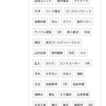
追加ユニット
動作確認
アイマーク
干渉
ワーク確認
ゴールデンウィーク
長期休暇
休み
タクト
動作フロー
サイクル運転
5月
新人歓迎
令和
確認
楽天ゴールデンイーグルス
山形出張
野球観戦
対応
メカ
圧入
はんだ
エンドユーザー
6月
月末
お手伝い
立会い
補助
立会
指摘事項
7月
自由参観
増締め
商社
キズ確認
出荷準備
お盆工事
据付
電気
姫路市
8月