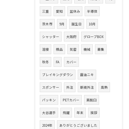
三重
愛知
盆休み
半導体
茨木市
9月
誕生日
10月
シャッター
大阪府
グローブBOX
溶接
検品
気密
機械
募集
秋冬
FA
カバー
ブレイキングダウン
醤油ニキ
スポンサー
外注
新規外注
高熱
パッキン
PETカバー
肩脱臼
大谷選手
飛躍
年末
挨拶
2024年
ありがとうございました