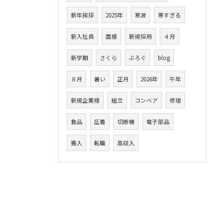
新年挨拶
2025年
寒波
寒すぎる
新入社員
面接
新規採用
４月
新学期
さくら
ぶろぐ
blog
８月
暑い
正月
2026年
午年
新規企業様
組立
コンベア
修理
食品
圧着
切断機
電子部品
搬入
転職
高収入