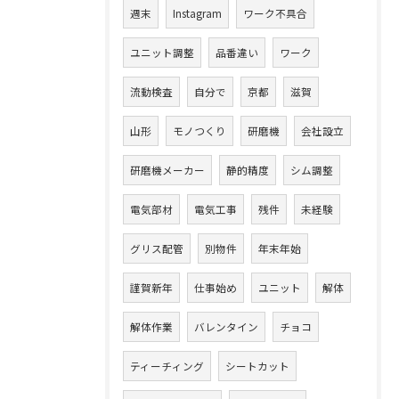
週末
Instagram
ワーク不具合
ユニット調整
品番違い
ワーク
流動検査
自分で
京都
滋賀
山形
モノつくり
研磨機
会社設立
研磨機メーカー
静的精度
シム調整
電気部材
電気工事
残件
未経験
グリス配管
別物件
年末年始
謹賀新年
仕事始め
ユニット
解体
解体作業
バレンタイン
チョコ
ティーチィング
シートカット