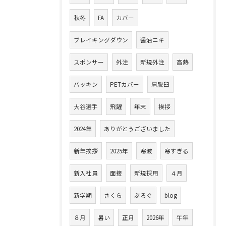
秋冬
FA
カバー
ブレイキングダウン
醤油ニキ
スポンサー
外注
新規外注
高熱
パッキン
PETカバー
肩脱臼
大谷選手
飛躍
年末
挨拶
2024年
ありがとうございました
新年挨拶
2025年
寒波
寒すぎる
新入社員
面接
新規採用
４月
新学期
さくら
ぶろぐ
blog
８月
暑い
正月
2026年
午年