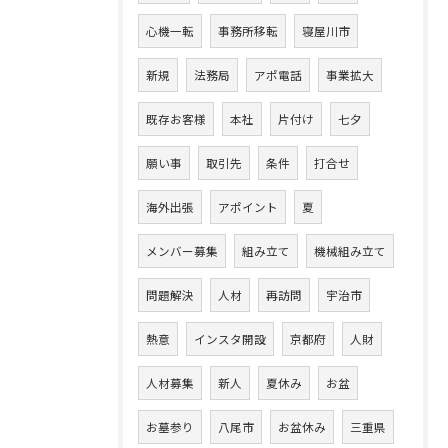
心機一転
事務所移転
寝屋川市
新規
法務局
アポ電話
事業拡大
既存お客様
本社
片付け
七夕
願い事
取引先
条件
打合せ
海外出張
アポイント
夏
メンバー募集
組み立て
機械組み立て
問題解決
人材
再訪問
宇治市
熱意
インスタ開設
京都府
人財
人材募集
新人
夏休み
お盆
お墓参り
八尾市
お盆休み
三重県