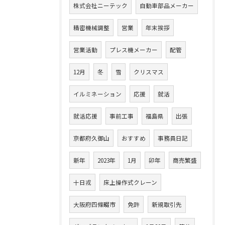
株式会社ニーテック
自動車部品メーカー
精密機械調整
営業
年末挨拶
営業活動
プレス機メーカー
配管
12月
冬
雪
クリスマス
イルミネーション
応援
就活
就活応援
事前工事
福島県
出張
京都府久御山
おすすめ
事務員日記
新年
2023年
1月
卯年
商売繁盛
十日戎
床上操作式クレーン
大阪府四條畷市
免許
新規取引先