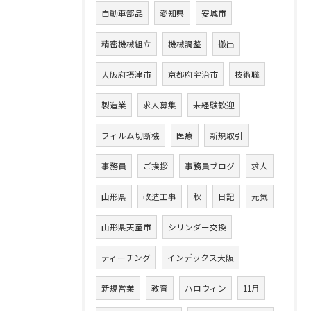
自動車部品
愛知県
安城市
精密機械組立
機械調整
搬出
大阪府摂津市
京都府宇治市
技術職
製造業
求人募集
未経験歓迎
フィルム切断機
医療
新規取引
事務員
ご挨拶
事務員ブログ
求人
山形県
改造工事
秋
日記
元気
山形県天童市
シリンダー交換
ティーチング
インデックス大阪
新規営業
教育
ハロウィン
11月