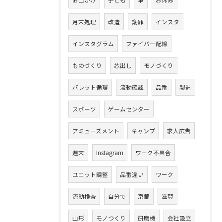
お出かけ
子ども
車
お休み
月末処理
改造
謝罪
インスタ
インスタグラム
ファイバー配線
ものづくり
芯出し
モノづくり
パレット循環
流動確認
品番
製造
スポーツ
ゲームセンター
アミューズメント
キャンプ
求人広告
週末
Instagram
ワーク不具合
ユニット調整
品番違い
ワーク
流動検査
自分で
京都
滋賀
山形
モノつくり
研磨機
会社設立