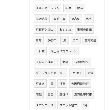
イルミネーション
応援
就活
就活応援
事前工事
福島県
出張
京都府久御山
おすすめ
事務員日記
新年
2023年
1月
卯年
商売繁盛
十日戎
床上操作式クレーン
大阪府四條畷市
免許
新規取引先
ギアブランクメーカー
1月30日
節分
豆まき
鬼
行事
大阪府能勢町
商談
金型
玉掛け
滋賀県甲賀市
タウンワーク
ユニット組立
2月