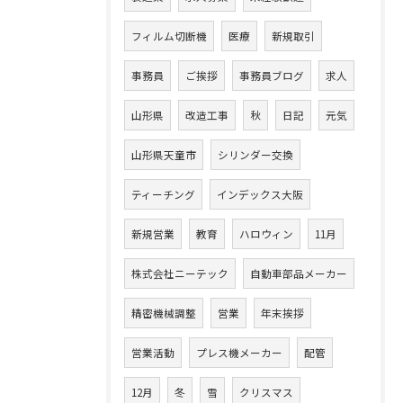
フィルム切断機
医療
新規取引
事務員
ご挨拶
事務員ブログ
求人
山形県
改造工事
秋
日記
元気
山形県天童市
シリンダー交換
ティーチング
インデックス大阪
新規営業
教育
ハロウィン
11月
株式会社ニーテック
自動車部品メーカー
精密機械調整
営業
年末挨拶
営業活動
プレス機メーカー
配管
12月
冬
雪
クリスマス