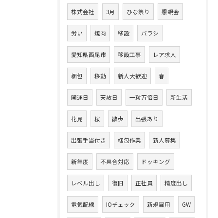
株式会社
3月
ひな祭り
懇親会
労い
焼肉
移設
バラシ
愛知県西尾市
移設工事
レア求人
梱包
移動
新人大歓迎
春
開運日
天赦日
一粒万倍日
新生活
花見
桜
散歩
出張あり
出張手当付き
梱包作業
新人募集
新年度
不具合対応
ドッキング
レベル出し
復旧
正社員
精度出し
電気配線
IOチェック
新規雇用
GW