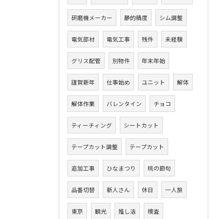
研磨機メーカー
静的精度
シム調整
電気部材
電気工事
残件
未経験
グリス配管
別物件
年末年始
謹賀新年
仕事始め
ユニット
解体
解体作業
バレンタイン
チョコ
ティーチィング
シートカット
テープカット調整
テープカット
追加工事
ひなまつり
桃の節句
品番切替
新人さん
休日
一人旅
東京
観光
推し活
検査