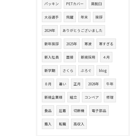
パッキン
PETカバー
肩脱臼
大谷選手
飛躍
年末
挨拶
2024年
ありがとうございました
新年挨拶
2025年
寒波
寒すぎる
新入社員
面接
新規採用
４月
新学期
さくら
ぶろぐ
blog
８月
暑い
正月
2026年
午年
新規企業様
組立
コンベア
修理
食品
圧着
切断機
電子部品
搬入
転職
高収入