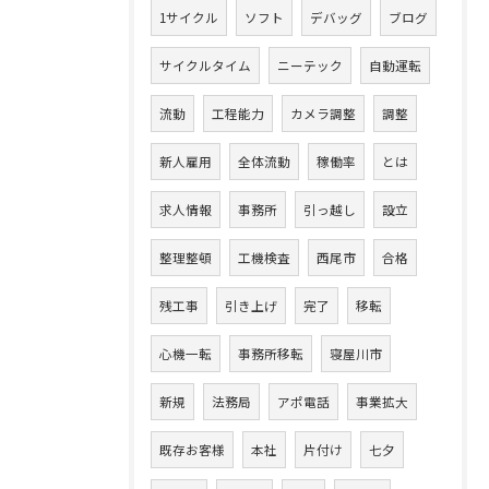
1サイクル
ソフト
デバッグ
ブログ
サイクルタイム
ニーテック
自動運転
流動
工程能力
カメラ調整
調整
新人雇用
全体流動
稼働率
とは
求人情報
事務所
引っ越し
設立
整理整頓
工機検査
西尾市
合格
残工事
引き上げ
完了
移転
心機一転
事務所移転
寝屋川市
新規
法務局
アポ電話
事業拡大
既存お客様
本社
片付け
七夕