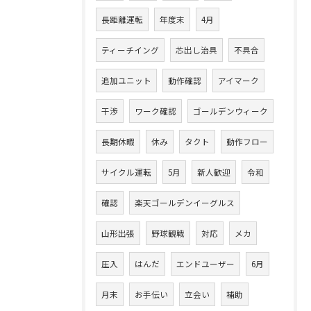
長距離運転
年度末
4月
ティーチイング
芯出し治具
不具合
追加ユニット
動作確認
アイマーク
干渉
ワーク確認
ゴールデンウィーク
長期休暇
休み
タクト
動作フロー
サイクル運転
5月
新人歓迎
令和
確認
楽天ゴールデンイーグルス
山形出張
野球観戦
対応
メカ
圧入
はんだ
エンドユーザー
6月
月末
お手伝い
立会い
補助