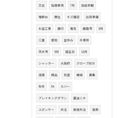
立会
指摘事項
7月
自由参観
増締め
商社
キズ確認
出荷準備
お盆工事
据付
電気
姫路市
8月
三重
愛知
盆休み
半導体
茨木市
9月
誕生日
10月
シャッター
大阪府
グローブBOX
溶接
検品
気密
機械
募集
秋冬
FA
カバー
ブレイキングダウン
醤油ニキ
スポンサー
外注
新規外注
高熱