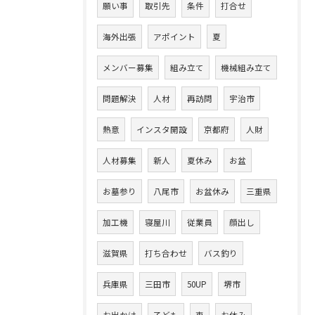
願い事
取引先
条件
打合せ
海外出張
アポイント
夏
メンバー募集
組み立て
機械組み立て
問題解決
人材
再訪問
宇治市
熱意
インスタ開設
京都府
人財
人材募集
新人
夏休み
お盆
お墓参り
八尾市
お盆休み
三重県
加工機
寝屋川
従業員
顔出し
滋賀県
打ち合わせ
バス釣り
兵庫県
三田市
50UP
堺市