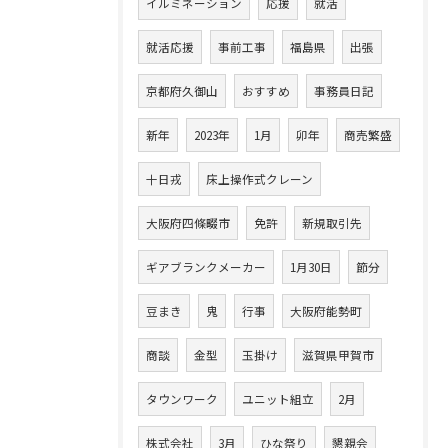
イルミネーション
応援
就活
就活応援
事前工事
福島県
出張
京都府久御山
おすすめ
事務員日記
新年
2023年
1月
卯年
商売繁盛
十日戎
床上操作式クレーン
大阪府四條畷市
免許
新規取引先
ギアブランクメーカー
1月30日
節分
豆まき
鬼
行事
大阪府能勢町
商談
金型
玉掛け
滋賀県甲賀市
タウンワーク
ユニット組立
2月
株式会社
3月
ひな祭り
懇親会