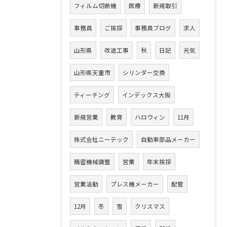
フィルム切断機
医療
新規取引
事務員
ご挨拶
事務員ブログ
求人
山形県
改造工事
秋
日記
元気
山形県天童市
シリンダー交換
ティーチング
インデックス大阪
新規営業
教育
ハロウィン
11月
株式会社ニーテック
自動車部品メーカー
精密機械調整
営業
年末挨拶
営業活動
プレス機メーカー
配管
12月
冬
雪
クリスマス