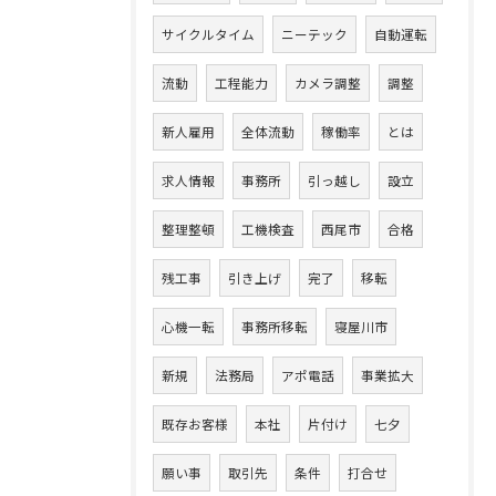
サイクルタイム
ニーテック
自動運転
流動
工程能力
カメラ調整
調整
新人雇用
全体流動
稼働率
とは
求人情報
事務所
引っ越し
設立
整理整頓
工機検査
西尾市
合格
残工事
引き上げ
完了
移転
心機一転
事務所移転
寝屋川市
新規
法務局
アポ電話
事業拡大
既存お客様
本社
片付け
七夕
願い事
取引先
条件
打合せ