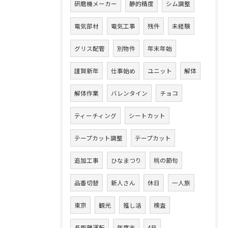
研磨機メーカー
静的精度
シム調整
電気部材
電気工事
残件
未経験
グリス配管
別物件
年末年始
謹賀新年
仕事始め
ユニット
解体
解体作業
バレンタイン
チョコ
ティーチィング
シートカット
テープカット調整
テープカット
追加工事
ひなまつり
桃の節句
品番切替
新人さん
休日
一人旅
東京
観光
推し活
検査
長距離運転
年度末
4月