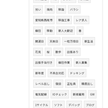
労い
焼肉
移設
バラシ
愛知県西尾市
移設工事
レア求人
梱包
移動
新人大歓迎
春
開運日
天赦日
一粒万倍日
新生活
花見
桜
散歩
出張あり
出張手当付き
梱包作業
新人募集
新年度
不具合対応
ドッキング
レベル出し
復旧
正社員
精度出し
電気配線
IOチェック
新規雇用
GW
1サイクル
ソフト
デバッグ
ブログ