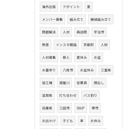
海外出張
アポイント
夏
メンバー募集
組み立て
機械組み立て
問題解決
人材
再訪問
宇治市
熱意
インスタ開設
京都府
人財
人材募集
新人
夏休み
お盆
お墓参り
八尾市
お盆休み
三重県
加工機
寝屋川
従業員
顔出し
滋賀県
打ち合わせ
バス釣り
兵庫県
三田市
50UP
堺市
お出かけ
子ども
車
お休み