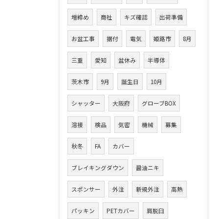
増締め
商社
キズ確認
出荷準備
お盆工事
据付
電気
姫路市
8月
三重
愛知
盆休み
半導体
茨木市
9月
誕生日
10月
シャッター
大阪府
グローブBOX
溶接
検品
気密
機械
募集
秋冬
FA
カバー
ブレイキングダウン
醤油ニキ
スポンサー
外注
新規外注
高熱
パッキン
PETカバー
肩脱臼