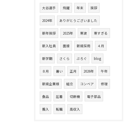
大谷選手
飛躍
年末
挨拶
2024年
ありがとうございました
新年挨拶
2025年
寒波
寒すぎる
新入社員
面接
新規採用
４月
新学期
さくら
ぶろぐ
blog
８月
暑い
正月
2026年
午年
新規企業様
組立
コンベア
修理
食品
圧着
切断機
電子部品
搬入
転職
高収入