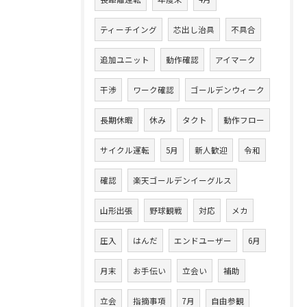
ティーチイング
芯出し治具
不具合
追加ユニット
動作確認
アイマーク
干渉
ワーク確認
ゴールデンウィーク
長期休暇
休み
タクト
動作フロー
サイクル運転
5月
新人歓迎
令和
確認
楽天ゴールデンイーグルス
山形出張
野球観戦
対応
メカ
圧入
はんだ
エンドユーザー
6月
月末
お手伝い
立会い
補助
立会
指摘事項
7月
自由参観