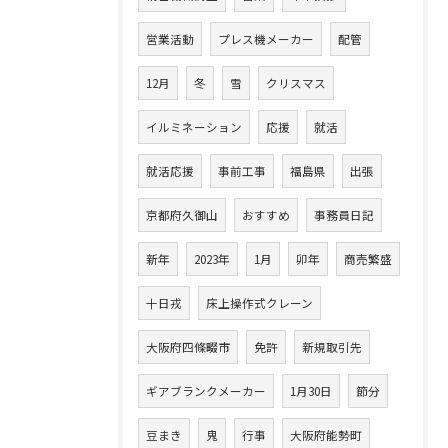
営業活動
プレス機メーカー
配管
12月
冬
雪
クリスマス
イルミネーション
応援
就活
就活応援
事前工事
福島県
出張
京都府久御山
おすすめ
事務員日記
新年
2023年
1月
卯年
商売繁盛
十日戎
床上操作式クレーン
大阪府四條畷市
免許
新規取引先
ギアブランクメーカー
1月30日
節分
豆まき
鬼
行事
大阪府能勢町