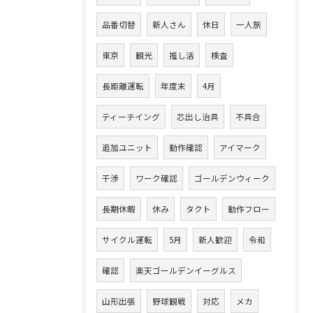
品番切替
新人さん
休日
一人旅
東京
観光
推し活
検査
長距離運転
年度末
4月
ティーチイング
芯出し治具
不具合
追加ユニット
動作確認
アイマーク
干渉
ワーク確認
ゴールデンウィーク
長期休暇
休み
タクト
動作フロー
サイクル運転
5月
新人歓迎
令和
確認
楽天ゴールデンイーグルス
山形出張
野球観戦
対応
メカ