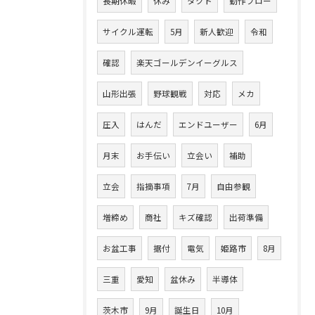
長期休暇
休み
タクト
動作フロー
サイクル運転
5月
新人歓迎
令和
確認
楽天ゴールデンイーグルス
山形出張
野球観戦
対応
メカ
圧入
はんだ
エンドユーザー
6月
月末
お手伝い
立会い
補助
立会
指摘事項
7月
自由参観
増締め
商社
キズ確認
出荷準備
お盆工事
据付
電気
姫路市
8月
三重
愛知
盆休み
半導体
茨木市
9月
誕生日
10月