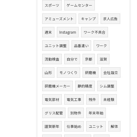
スポーツ
ゲームセンター
アミューズメント
キャンプ
求人広告
週末
Instagram
ワーク不具合
ユニット調整
品番違い
ワーク
流動検査
自分で
京都
滋賀
山形
モノつくり
研磨機
会社設立
研磨機メーカー
静的精度
シム調整
電気部材
電気工事
残件
未経験
グリス配管
別物件
年末年始
謹賀新年
仕事始め
ユニット
解体