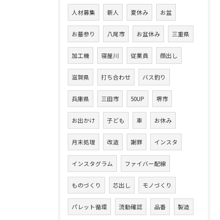
人材募集
新人
夏休み
お盆
お墓参り
八尾市
お盆休み
三重県
加工機
寝屋川
従業員
顔出し
滋賀県
打ち合わせ
バス釣り
兵庫県
三田市
50UP
堺市
お出かけ
子ども
車
お休み
月末処理
改造
謝罪
インスタ
インスタグラム
ファイバー配線
ものづくり
芯出し
モノづくり
パレット循環
流動確認
品番
製造