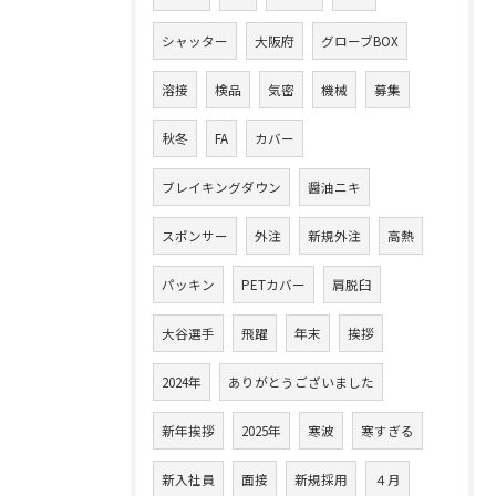
シャッター
大阪府
グローブBOX
溶接
検品
気密
機械
募集
秋冬
FA
カバー
ブレイキングダウン
醤油ニキ
スポンサー
外注
新規外注
高熱
パッキン
PETカバー
肩脱臼
大谷選手
飛躍
年末
挨拶
2024年
ありがとうございました
新年挨拶
2025年
寒波
寒すぎる
新入社員
面接
新規採用
４月