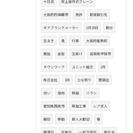
十日戎
床上操作式クレーン
大阪府四條畷市
免許
新規取引先
ギアブランクメーカー
1月30日
節分
豆まき
鬼
行事
大阪府能勢町
商談
金型
玉掛け
滋賀県甲賀市
タウンワーク
ユニット組立
2月
株式会社
3月
ひな祭り
懇親会
労い
焼肉
移設
バラシ
愛知県西尾市
移設工事
レア求人
梱包
移動
新人大歓迎
春
開運日
天赦日
一粒万倍日
新生活