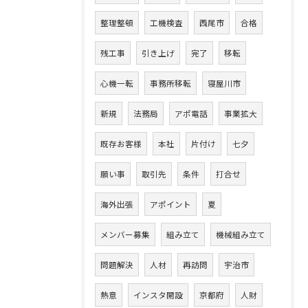
整理整頓
工機検査
西尾市
合格
残工事
引き上げ
完了
移転
心機一転
事務所移転
寝屋川市
新規
法務局
アポ電話
事業拡大
既存お客様
本社
片付け
七夕
願い事
取引先
条件
打合せ
海外出張
アポイント
夏
メンバー募集
組み立て
機械組み立て
問題解決
人材
再訪問
宇治市
熱意
インスタ開設
京都府
人財