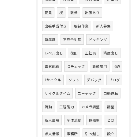
花見
桜
散歩
出張あり
出張手当付き
梱包作業
新人募集
新年度
不具合対応
ドッキング
レベル出し
復旧
正社員
精度出し
電気配線
IOチェック
新規雇用
GW
1サイクル
ソフト
デバッグ
ブログ
サイクルタイム
ニーテック
自動運転
流動
工程能力
カメラ調整
調整
新人雇用
全体流動
稼働率
とは
求人情報
事務所
引っ越し
設立