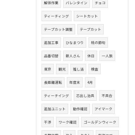
解体作業
バレンタイン
チョコ
ティーチィング
シートカット
テープカット調整
テープカット
追加工事
ひなまつり
桃の節句
品番切替
新人さん
休日
一人旅
東京
観光
推し活
検査
長距離運転
年度末
4月
ティーチイング
芯出し治具
不具合
追加ユニット
動作確認
アイマーク
干渉
ワーク確認
ゴールデンウィーク