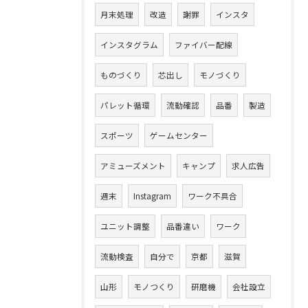
月末処理
改造
謝罪
インスタ
インスタグラム
ファイバー配線
ものづくり
芯出し
モノづくり
パレット循環
流動確認
品番
製造
スポーツ
ゲームセンター
アミューズメント
キャンプ
求人広告
週末
Instagram
ワーク不具合
ユニット調整
品番違い
ワーク
流動検査
自分で
京都
滋賀
山形
モノつくり
研磨機
会社設立