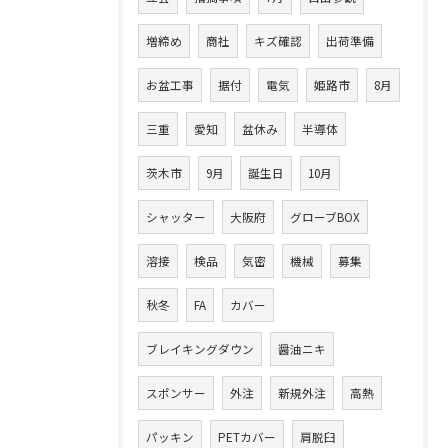
増締め
商社
キズ確認
出荷準備
お盆工事
据付
電気
姫路市
8月
三重
愛知
盆休み
半導体
茨木市
9月
誕生日
10月
シャッター
大阪府
グローブBOX
溶接
検品
気密
機械
募集
秋冬
FA
カバー
ブレイキングダウン
醤油ニキ
スポンサー
外注
新規外注
高熱
パッキン
PETカバー
肩脱臼