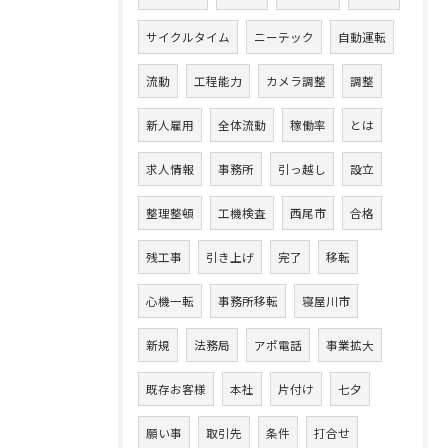
サイクルタイム
ニーテック
自動運転
流動
工程能力
カメラ調整
調整
新人雇用
全体流動
稼働率
とは
求人情報
事務所
引っ越し
設立
整理整頓
工機検査
西尾市
合格
残工事
引き上げ
完了
移転
心機一転
事務所移転
寝屋川市
新規
法務局
アポ電話
事業拡大
既存お客様
本社
片付け
七夕
願い事
取引先
条件
打合せ