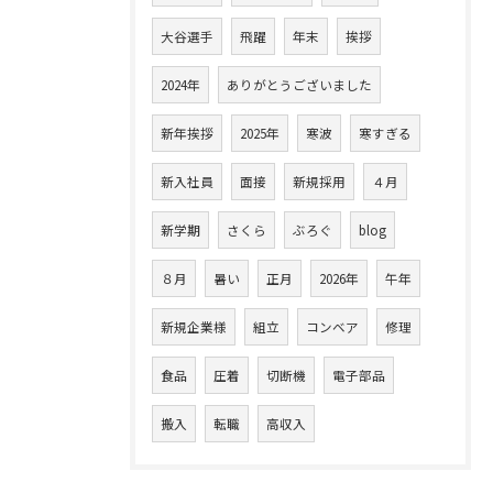
大谷選手
飛躍
年末
挨拶
2024年
ありがとうございました
新年挨拶
2025年
寒波
寒すぎる
新入社員
面接
新規採用
４月
新学期
さくら
ぶろぐ
blog
８月
暑い
正月
2026年
午年
新規企業様
組立
コンベア
修理
食品
圧着
切断機
電子部品
搬入
転職
高収入