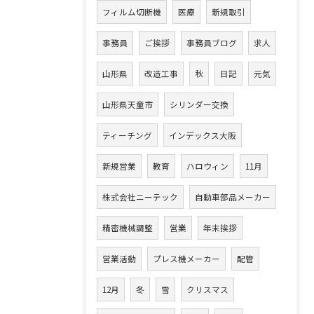
フィルム切断機
医療
新規取引
事務員
ご挨拶
事務員ブログ
求人
山形県
改造工事
秋
日記
元気
山形県天童市
シリンダー交換
ティーチング
インデックス大阪
新規営業
教育
ハロウィン
11月
株式会社ニーテック
自動車部品メーカー
精密機械調整
営業
年末挨拶
営業活動
プレス機メーカー
配管
12月
冬
雪
クリスマス