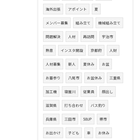
海外出張
アポイント
夏
メンバー募集
組み立て
機械組み立て
問題解決
人材
再訪問
宇治市
熱意
インスタ開設
京都府
人財
人材募集
新人
夏休み
お盆
お墓参り
八尾市
お盆休み
三重県
加工機
寝屋川
従業員
顔出し
滋賀県
打ち合わせ
バス釣り
兵庫県
三田市
50UP
堺市
お出かけ
子ども
車
お休み