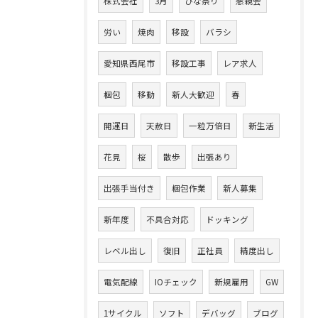
株式会社
3月
ひな祭り
懇親会
労い
焼肉
移設
バラシ
愛知県西尾市
移設工事
レア求人
梱包
移動
新人大歓迎
春
開運日
天赦日
一粒万倍日
新生活
花見
桜
散歩
出張あり
出張手当付き
梱包作業
新人募集
新年度
不具合対応
ドッキング
レベル出し
復旧
正社員
精度出し
電気配線
IOチェック
新規雇用
GW
1サイクル
ソフト
デバッグ
ブログ