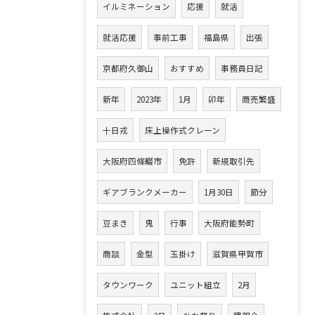
イルミネーション
応援
就活
就活応援
事前工事
福島県
出張
京都府久御山
おすすめ
事務員日記
新年
2023年
1月
卯年
商売繁盛
十日戎
床上操作式クレーン
大阪府四條畷市
免許
新規取引先
ギアブランクメーカー
1月30日
節分
豆まき
鬼
行事
大阪府能勢町
商談
金型
玉掛け
滋賀県甲賀市
タウンワーク
ユニット組立
2月