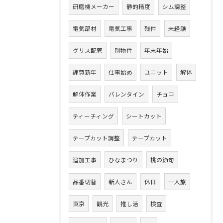
研磨機メーカー
静的精度
シム調整
電気部材
電気工事
残件
未経験
グリス配管
別物件
年末年始
謹賀新年
仕事始め
ユニット
解体
解体作業
バレンタイン
チョコ
ティーチィング
シートカット
テープカット調整
テープカット
追加工事
ひなまつり
桃の節句
品番切替
新人さん
休日
一人旅
東京
観光
推し活
検査