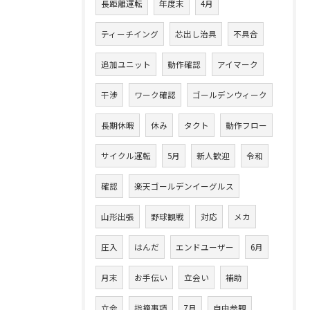
長距離運転
年度末
4月
ティーチイング
芯出し治具
不具合
追加ユニット
動作確認
アイマーク
干渉
ワーク確認
ゴールデンウィーク
長期休暇
休み
タクト
動作フロー
サイクル運転
5月
新人歓迎
令和
確認
楽天ゴールデンイーグルス
山形出張
野球観戦
対応
メカ
圧入
はんだ
エンドユーザー
6月
月末
お手伝い
立会い
補助
立会
指摘事項
7月
自由参観