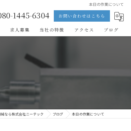
本日の作業について
080-1445-6304
お問い合わせはこちら
問
求人募集
当社の特徴
アクセス
ブログ
医療
半導体
自動車
フィルム
求人
機械なら株式会社ニーテック
ブログ
本日の作業について