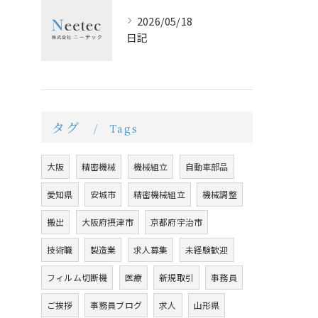
2026/05/18
日記
タグ
Tags
大阪
精密機械
機械組立
自動車部品
愛知県
安城市
精密機械組立
機械調整
搬出
大阪府摂津市
京都府宇治市
技術職
製造業
求人募集
未経験歓迎
フィルム切断機
医療
新規取引
事務員
ご挨拶
事務員ブログ
求人
山形県