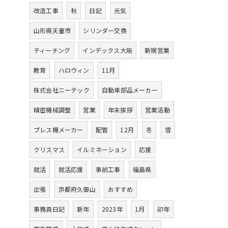
改造工事
秋
日記
元気
山形県天童市
シリンダー交換
ティーチング
インデックス大阪
新規営業
教育
ハロウィン
11月
株式会社ニーテック
自動車部品メーカー
精密機械調整
営業
年末挨拶
営業活動
プレス機メーカー
配管
12月
冬
雪
クリスマス
イルミネーション
応援
就活
就活応援
事前工事
福島県
出張
京都府久御山
おすすめ
事務員日記
新年
2023年
1月
卯年