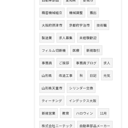
自動車部品
愛知県
安城市
精密機械組立
機械調整
搬出
大阪府摂津市
京都府宇治市
技術職
製造業
求人募集
未経験歓迎
フィルム切断機
医療
新規取引
事務員
ご挨拶
事務員ブログ
求人
山形県
改造工事
秋
日記
元気
山形県天童市
シリンダー交換
ティーチング
インデックス大阪
新規営業
教育
ハロウィン
11月
株式会社ニーテック
自動車部品メーカー