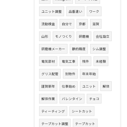
ユニット調整
品番違い
ワーク
流動検査
自分で
京都
滋賀
山形
モノつくり
研磨機
会社設立
研磨機メーカー
静的精度
シム調整
電気部材
電気工事
残件
未経験
グリス配管
別物件
年末年始
謹賀新年
仕事始め
ユニット
解体
解体作業
バレンタイン
チョコ
ティーチィング
シートカット
テープカット調整
テープカット