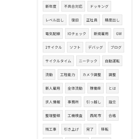
新年度
不具合対応
ドッキング
レベル出し
復旧
正社員
精度出し
電気配線
IOチェック
新規雇用
GW
1サイクル
ソフト
デバッグ
ブログ
サイクルタイム
ニーテック
自動運転
流動
工程能力
カメラ調整
調整
新人雇用
全体流動
稼働率
とは
求人情報
事務所
引っ越し
設立
整理整頓
工機検査
西尾市
合格
残工事
引き上げ
完了
移転