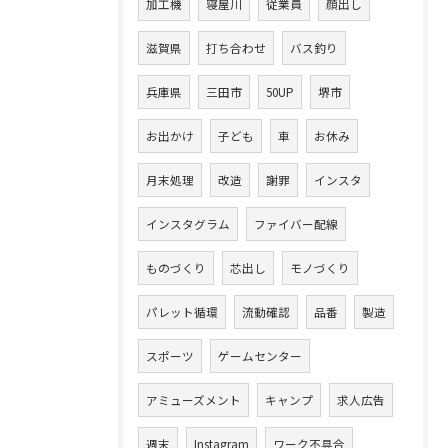
加工機
寝屋川
従業員
顔出し
滋賀県
打ち合わせ
バス釣り
兵庫県
三田市
50UP
堺市
お出かけ
子ども
車
お休み
月末処理
改造
謝罪
インスタ
インスタグラム
ファイバー配線
ものづくり
芯出し
モノづくり
パレット循環
流動確認
品番
製造
スポーツ
ゲームセンター
アミューズメント
キャンプ
求人広告
週末
Instagram
ワーク不具合