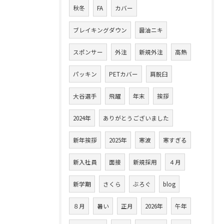
秋冬
FA
カバー
ブレイキングダウン
醤油ニキ
スポンサー
外注
新規外注
高熱
パッキン
PETカバー
肩脱臼
大谷選手
飛躍
年末
挨拶
2024年
ありがとうございました
新年挨拶
2025年
寒波
寒すぎる
新入社員
面接
新規採用
４月
新学期
さくら
ぶろぐ
blog
８月
暑い
正月
2026年
午年