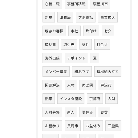
心機一転
事務所移転
寝屋川市
新規
法務局
アポ電話
事業拡大
既存お客様
本社
片付け
七夕
願い事
取引先
条件
打合せ
海外出張
アポイント
夏
メンバー募集
組み立て
機械組み立て
問題解決
人材
再訪問
宇治市
熱意
インスタ開設
京都府
人財
人材募集
新人
夏休み
お盆
お墓参り
八尾市
お盆休み
三重県