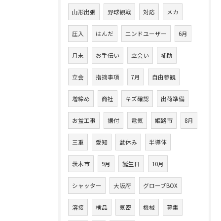
山形出張
野球観戦
対応
メカ
圧入
はんだ
エンドユーザー
6月
月末
お手伝い
立会い
補助
立会
指摘事項
7月
自由参観
増締め
商社
キズ確認
出荷準備
お盆工事
据付
電気
姫路市
8月
三重
愛知
盆休み
半導体
茨木市
9月
誕生日
10月
シャッター
大阪府
グローブBOX
溶接
検品
気密
機械
募集