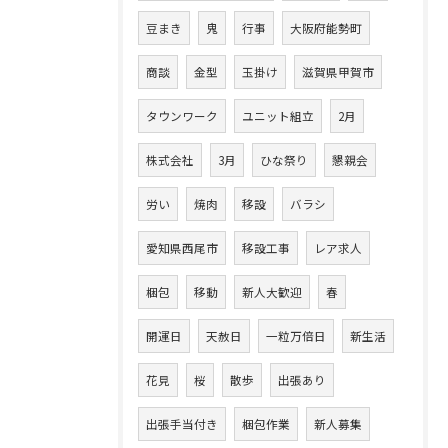
豆まき
鬼
行事
大阪府能勢町
商談
金型
玉掛け
滋賀県甲賀市
タウンワーク
ユニット組立
2月
株式会社
3月
ひな祭り
懇親会
労い
焼肉
移設
バラシ
愛知県西尾市
移設工事
レア求人
梱包
移動
新人大歓迎
春
開運日
天赦日
一粒万倍日
新生活
花見
桜
散歩
出張あり
出張手当付き
梱包作業
新人募集