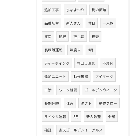
追加工事
ひなまつり
桃の節句
品番切替
新人さん
休日
一人旅
東京
観光
推し活
検査
長距離運転
年度末
4月
ティーチイング
芯出し治具
不具合
追加ユニット
動作確認
アイマーク
干渉
ワーク確認
ゴールデンウィーク
長期休暇
休み
タクト
動作フロー
サイクル運転
5月
新人歓迎
令和
確認
楽天ゴールデンイーグルス