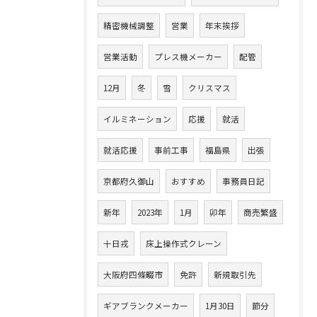
精密機械調整
営業
年末挨拶
営業活動
プレス機メーカー
配管
12月
冬
雪
クリスマス
イルミネーション
応援
就活
就活応援
事前工事
福島県
出張
京都府久御山
おすすめ
事務員日記
新年
2023年
1月
卯年
商売繁盛
十日戎
床上操作式クレーン
大阪府四條畷市
免許
新規取引先
ギアブランクメーカー
1月30日
節分