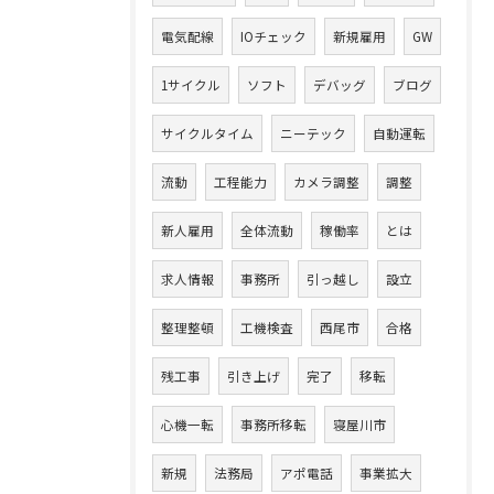
電気配線
IOチェック
新規雇用
GW
1サイクル
ソフト
デバッグ
ブログ
サイクルタイム
ニーテック
自動運転
流動
工程能力
カメラ調整
調整
新人雇用
全体流動
稼働率
とは
求人情報
事務所
引っ越し
設立
整理整頓
工機検査
西尾市
合格
残工事
引き上げ
完了
移転
心機一転
事務所移転
寝屋川市
新規
法務局
アポ電話
事業拡大