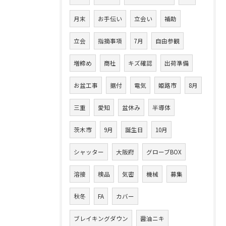
月末
お手伝い
立会い
補助
立会
指摘事項
7月
自由参観
増締め
商社
キズ確認
出荷準備
お盆工事
据付
電気
姫路市
8月
三重
愛知
盆休み
半導体
茨木市
9月
誕生日
10月
シャッター
大阪府
グローブBOX
溶接
検品
気密
機械
募集
秋冬
FA
カバー
ブレイキングダウン
醤油ニキ