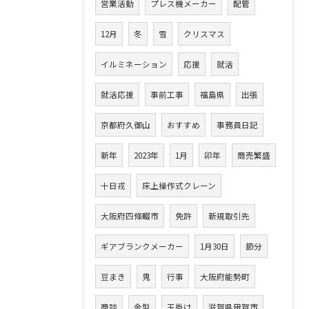
営業活動
プレス機メーカー
配管
12月
冬
雪
クリスマス
イルミネーション
応援
就活
就活応援
事前工事
福島県
出張
京都府久御山
おすすめ
事務員日記
新年
2023年
1月
卯年
商売繁盛
十日戎
床上操作式クレーン
大阪府四條畷市
免許
新規取引先
ギアブランクメーカー
1月30日
節分
豆まき
鬼
行事
大阪府能勢町
商談
金型
玉掛け
滋賀県甲賀市