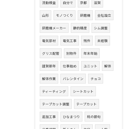
流動検査
自分で
京都
滋賀
山形
モノつくり
研磨機
会社設立
研磨機メーカー
静的精度
シム調整
電気部材
電気工事
残件
未経験
グリス配管
別物件
年末年始
謹賀新年
仕事始め
ユニット
解体
解体作業
バレンタイン
チョコ
ティーチィング
シートカット
テープカット調整
テープカット
追加工事
ひなまつり
桃の節句