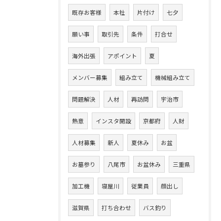
既存お客様
本社
片付け
七夕
願い事
取引先
条件
打合せ
海外出張
アポイント
夏
メンバー募集
組み立て
機械組み立て
問題解決
人材
再訪問
宇治市
熱意
インスタ開設
京都府
人財
人材募集
新人
夏休み
お盆
お墓参り
八尾市
お盆休み
三重県
加工機
寝屋川
従業員
顔出し
滋賀県
打ち合わせ
バス釣り