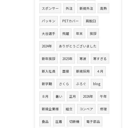
スポンサー
外注
新規外注
高熱
パッキン
PETカバー
肩脱臼
大谷選手
飛躍
年末
挨拶
2024年
ありがとうございました
新年挨拶
2025年
寒波
寒すぎる
新入社員
面接
新規採用
４月
新学期
さくら
ぶろぐ
blog
８月
暑い
正月
2026年
午年
新規企業様
組立
コンベア
修理
食品
圧着
切断機
電子部品