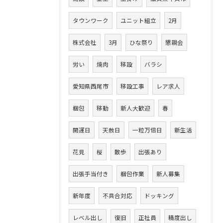
タウンワーク
ユニット組立
2月
株式会社
3月
ひな祭り
懇親会
労い
焼肉
移設
バラシ
愛知県西尾市
移設工事
レア求人
梱包
移動
新人大歓迎
春
開運日
天赦日
一粒万倍日
新生活
花見
桜
散歩
出張あり
出張手当付き
梱包作業
新人募集
新年度
不具合対応
ドッキング
レベル出し
復旧
正社員
精度出し