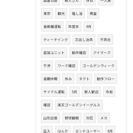
品番切替
新人さん
休日
一人旅
東京
観光
推し活
検査
長距離運転
年度末
4月
ティーチイング
芯出し治具
不具合
追加ユニット
動作確認
アイマーク
干渉
ワーク確認
ゴールデンウィーク
長期休暇
休み
タクト
動作フロー
サイクル運転
5月
新人歓迎
令和
確認
楽天ゴールデンイーグルス
山形出張
野球観戦
対応
メカ
圧入
はんだ
エンドユーザー
6月