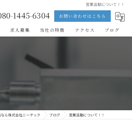
営業活動について！！
080-1445-6304
お問い合わせはこちら
問
求人募集
当社の特徴
アクセス
ブログ
医療
半導体
自動車
フィルム
求人
械なら株式会社ニーテック
ブログ
営業活動について！！