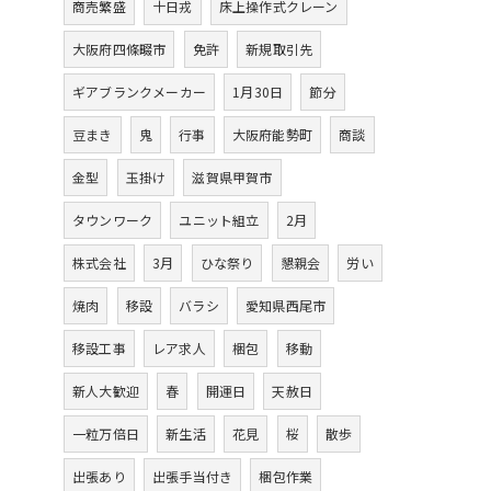
商売繁盛
十日戎
床上操作式クレーン
大阪府四條畷市
免許
新規取引先
ギアブランクメーカー
1月30日
節分
豆まき
鬼
行事
大阪府能勢町
商談
金型
玉掛け
滋賀県甲賀市
タウンワーク
ユニット組立
2月
株式会社
3月
ひな祭り
懇親会
労い
焼肉
移設
バラシ
愛知県西尾市
移設工事
レア求人
梱包
移動
新人大歓迎
春
開運日
天赦日
一粒万倍日
新生活
花見
桜
散歩
出張あり
出張手当付き
梱包作業