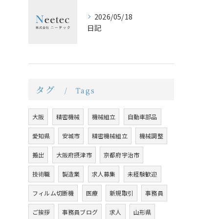
2026/05/18
日記
タグ
Tags
大阪
精密機械
機械組立
自動車部品
愛知県
安城市
精密機械組立
機械調整
搬出
大阪府摂津市
京都府宇治市
技術職
製造業
求人募集
未経験歓迎
フィルム切断機
医療
新規取引
事務員
ご挨拶
事務員ブログ
求人
山形県