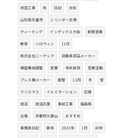
改造工事
秋
日記
元気
山形県天童市
シリンダー交換
ティーチング
インデックス大阪
新規営業
教育
ハロウィン
11月
株式会社ニーテック
自動車部品メーカー
精密機械調整
営業
年末挨拶
営業活動
プレス機メーカー
配管
12月
冬
雪
クリスマス
イルミネーション
応援
就活
就活応援
事前工事
福島県
出張
京都府久御山
おすすめ
事務員日記
新年
2023年
1月
卯年