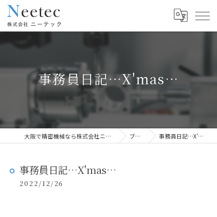
事務員日記…X'mas…
大阪で精密機械なら株式会社ニーテック
ブログ
事務員日記…X'mas…
事務員日記…X'mas…
2022/12/26