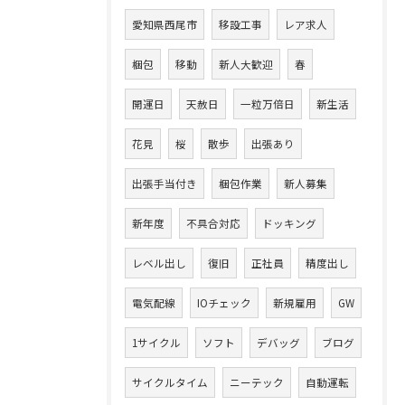
愛知県西尾市
移設工事
レア求人
梱包
移動
新人大歓迎
春
開運日
天赦日
一粒万倍日
新生活
花見
桜
散歩
出張あり
出張手当付き
梱包作業
新人募集
新年度
不具合対応
ドッキング
レベル出し
復旧
正社員
精度出し
電気配線
IOチェック
新規雇用
GW
1サイクル
ソフト
デバッグ
ブログ
サイクルタイム
ニーテック
自動運転