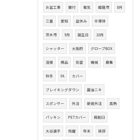
お盆工事
据付
電気
姫路市
8月
三重
愛知
盆休み
半導体
茨木市
9月
誕生日
10月
シャッター
大阪府
グローブBOX
溶接
検品
気密
機械
募集
秋冬
FA
カバー
ブレイキングダウン
醤油ニキ
スポンサー
外注
新規外注
高熱
パッキン
PETカバー
肩脱臼
大谷選手
飛躍
年末
挨拶