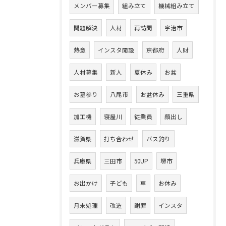
メンバー募集
組み立て
機械組み立て
問題解決
人材
再訪問
宇治市
熱意
インスタ開設
京都府
人財
人材募集
新人
夏休み
お盆
お墓参り
八尾市
お盆休み
三重県
加工機
寝屋川
従業員
顔出し
滋賀県
打ち合わせ
バス釣り
兵庫県
三田市
50UP
堺市
お出かけ
子ども
車
お休み
月末処理
改造
謝罪
インスタ