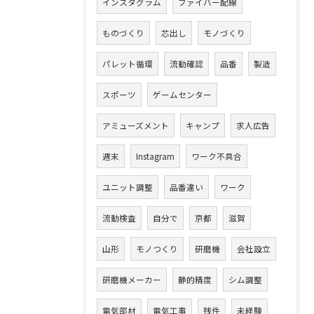
インスタグラム
ファイバー配線
ものづくり
芯出し
モノづくり
パレット循環
流動確認
品番
製造
スポーツ
ゲームセンター
アミューズメント
キャンプ
求人広告
週末
Instagram
ワーク不具合
ユニット調整
品番違い
ワーク
流動検査
自分で
京都
滋賀
山形
モノつくり
研磨機
会社設立
研磨機メーカー
静的精度
シム調整
電気部材
電気工事
残件
未経験