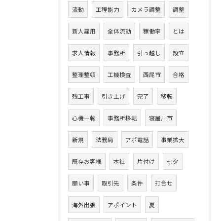
流動
工程能力
カメラ調整
調整
新人雇用
全体流動
稼働率
とは
求人情報
事務所
引っ越し
設立
整理整頓
工機検査
西尾市
合格
残工事
引き上げ
完了
移転
心機一転
事務所移転
寝屋川市
新規
法務局
アポ電話
事業拡大
既存お客様
本社
片付け
七夕
願い事
取引先
条件
打合せ
海外出張
アポイント
夏