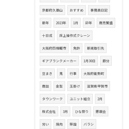
京都府久御山
おすすめ
事務員日記
新年
2023年
1月
卯年
商売繁盛
十日戎
床上操作式クレーン
大阪府四條畷市
免許
新規取引先
ギアブランクメーカー
1月30日
節分
豆まき
鬼
行事
大阪府能勢町
商談
金型
玉掛け
滋賀県甲賀市
タウンワーク
ユニット組立
2月
株式会社
3月
ひな祭り
懇親会
労い
焼肉
移設
バラシ