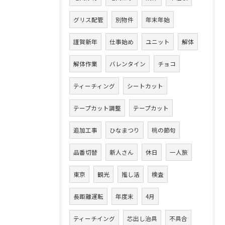
グリス配管
別物件
年末年始
謹賀新年
仕事始め
ユニット
解体
解体作業
バレンタイン
チョコ
ティーチィング
シートカット
テープカット調整
テープカット
追加工事
ひなまつり
桃の節句
品番切替
新人さん
休日
一人旅
東京
観光
推し活
検査
長距離運転
年度末
4月
ティーチイング
芯出し治具
不具合