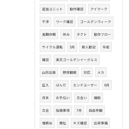
追加ユニット
動作確認
アイマーク
干渉
ワーク確認
ゴールデンウィーク
長期休暇
休み
タクト
動作フロー
サイクル運転
5月
新人歓迎
令和
確認
楽天ゴールデンイーグルス
山形出張
野球観戦
対応
メカ
圧入
はんだ
エンドユーザー
6月
月末
お手伝い
立会い
補助
立会
指摘事項
7月
自由参観
増締め
商社
キズ確認
出荷準備