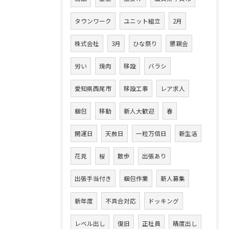
タウンワーク
ユニット組立
2月
株式会社
3月
ひな祭り
懇親会
労い
焼肉
移設
バラシ
愛知県西尾市
移設工事
レア求人
梱包
移動
新人大歓迎
春
開運日
天赦日
一粒万倍日
新生活
花見
桜
散歩
出張あり
出張手当付き
梱包作業
新人募集
新年度
不具合対応
ドッキング
レベル出し
復旧
正社員
精度出し