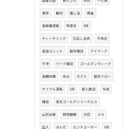
品番切替
新人さん
休日
一人旅
東京
観光
推し活
検査
長距離運転
年度末
4月
ティーチイング
芯出し治具
不具合
追加ユニット
動作確認
アイマーク
干渉
ワーク確認
ゴールデンウィーク
長期休暇
休み
タクト
動作フロー
サイクル運転
5月
新人歓迎
令和
確認
楽天ゴールデンイーグルス
山形出張
野球観戦
対応
メカ
圧入
はんだ
エンドユーザー
6月