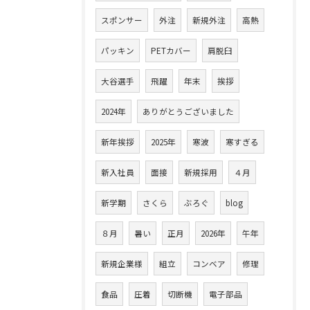
スポンサー
外注
新規外注
高熱
パッキン
PETカバー
肩脱臼
大谷選手
飛躍
年末
挨拶
2024年
ありがとうございました
新年挨拶
2025年
寒波
寒すぎる
新入社員
面接
新規採用
４月
新学期
さくら
ぶろぐ
blog
８月
暑い
正月
2026年
午年
新規企業様
組立
コンベア
修理
食品
圧着
切断機
電子部品