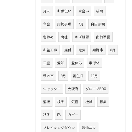
月末
お手伝い
立会い
補助
立会
指摘事項
7月
自由参観
増締め
商社
キズ確認
出荷準備
お盆工事
据付
電気
姫路市
8月
三重
愛知
盆休み
半導体
茨木市
9月
誕生日
10月
シャッター
大阪府
グローブBOX
溶接
検品
気密
機械
募集
秋冬
FA
カバー
ブレイキングダウン
醤油ニキ