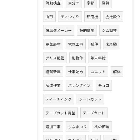
流動検査
自分で
京都
滋賀
山形
モノつくり
研磨機
会社設立
研磨機メーカー
静的精度
シム調整
電気部材
電気工事
残件
未経験
グリス配管
別物件
年末年始
謹賀新年
仕事始め
ユニット
解体
解体作業
バレンタイン
チョコ
ティーチィング
シートカット
テープカット調整
テープカット
追加工事
ひなまつり
桃の節句