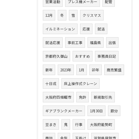
営業活動
プレス機メーカー
配管
12月
冬
雪
クリスマス
イルミネーション
応援
就活
就活応援
事前工事
福島県
出張
京都府久御山
おすすめ
事務員日記
新年
2023年
1月
卯年
商売繁盛
十日戎
床上操作式クレーン
大阪府四條畷市
免許
新規取引先
ギアブランクメーカー
1月30日
節分
豆まき
鬼
行事
大阪府能勢町
商談
金型
玉掛け
滋賀県甲賀市