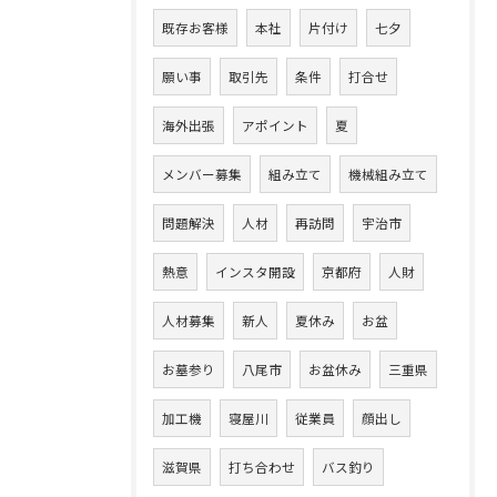
既存お客様
本社
片付け
七夕
願い事
取引先
条件
打合せ
海外出張
アポイント
夏
メンバー募集
組み立て
機械組み立て
問題解決
人材
再訪問
宇治市
熱意
インスタ開設
京都府
人財
人材募集
新人
夏休み
お盆
お墓参り
八尾市
お盆休み
三重県
加工機
寝屋川
従業員
顔出し
滋賀県
打ち合わせ
バス釣り