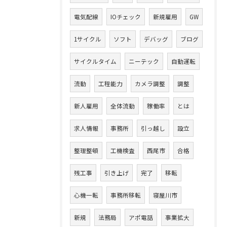
電気配線
IOチェック
新規雇用
GW
1サイクル
ソフト
デバッグ
ブログ
サイクルタイム
ニーテック
自動運転
流動
工程能力
カメラ調整
調整
新人雇用
全体流動
稼働率
とは
求人情報
事務所
引っ越し
設立
整理整頓
工機検査
西尾市
合格
残工事
引き上げ
完了
移転
心機一転
事務所移転
寝屋川市
新規
法務局
アポ電話
事業拡大