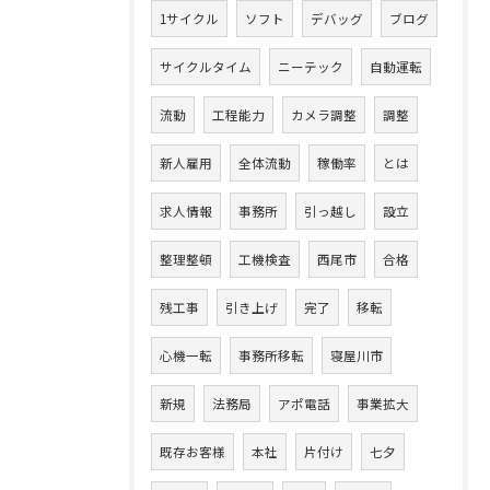
1サイクル
ソフト
デバッグ
ブログ
サイクルタイム
ニーテック
自動運転
流動
工程能力
カメラ調整
調整
新人雇用
全体流動
稼働率
とは
求人情報
事務所
引っ越し
設立
整理整頓
工機検査
西尾市
合格
残工事
引き上げ
完了
移転
心機一転
事務所移転
寝屋川市
新規
法務局
アポ電話
事業拡大
既存お客様
本社
片付け
七夕