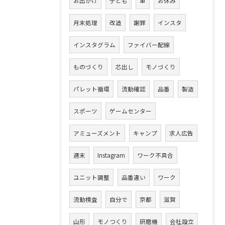
お出かけ
子ども
車
お休み
月末処理
改造
謝罪
インスタ
インスタグラム
ファイバー配線
ものづくり
芯出し
モノづくり
パレット循環
流動確認
品番
製造
スポーツ
ゲームセンター
アミューズメント
キャンプ
求人広告
週末
Instagram
ワーク不具合
ユニット調整
品番違い
ワーク
流動検査
自分で
京都
滋賀
山形
モノつくり
研磨機
会社設立