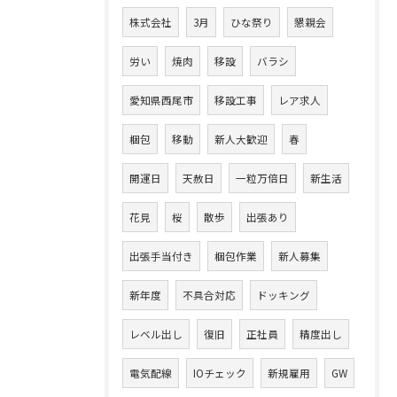
株式会社
3月
ひな祭り
懇親会
労い
焼肉
移設
バラシ
愛知県西尾市
移設工事
レア求人
梱包
移動
新人大歓迎
春
開運日
天赦日
一粒万倍日
新生活
花見
桜
散歩
出張あり
出張手当付き
梱包作業
新人募集
新年度
不具合対応
ドッキング
レベル出し
復旧
正社員
精度出し
電気配線
IOチェック
新規雇用
GW