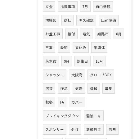
立会
指摘事項
7月
自由参観
増締め
商社
キズ確認
出荷準備
お盆工事
据付
電気
姫路市
8月
三重
愛知
盆休み
半導体
茨木市
9月
誕生日
10月
シャッター
大阪府
グローブBOX
溶接
検品
気密
機械
募集
秋冬
FA
カバー
ブレイキングダウン
醤油ニキ
スポンサー
外注
新規外注
高熱