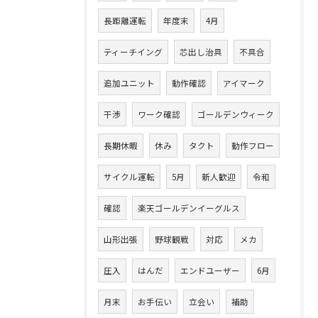
長距離運転
年度末
4月
ティーチイング
芯出し治具
不具合
追加ユニット
動作確認
アイマーク
干渉
ワーク確認
ゴールデンウィーク
長期休暇
休み
タクト
動作フロー
サイクル運転
5月
新人歓迎
令和
確認
楽天ゴールデンイーグルス
山形出張
野球観戦
対応
メカ
圧入
はんだ
エンドユーザー
6月
月末
お手伝い
立会い
補助