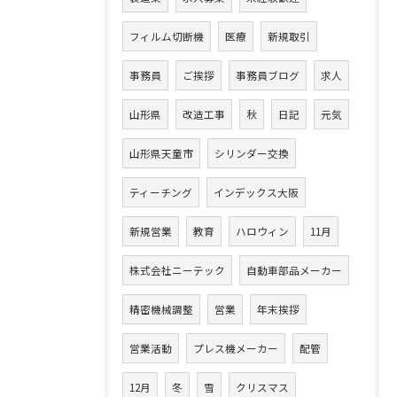
フィルム切断機
医療
新規取引
事務員
ご挨拶
事務員ブログ
求人
山形県
改造工事
秋
日記
元気
山形県天童市
シリンダー交換
ティーチング
インデックス大阪
新規営業
教育
ハロウィン
11月
株式会社ニーテック
自動車部品メーカー
精密機械調整
営業
年末挨拶
営業活動
プレス機メーカー
配管
12月
冬
雪
クリスマス