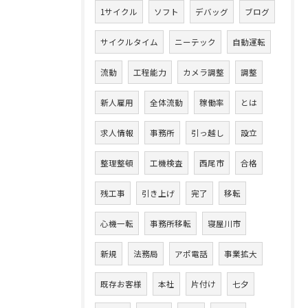
1サイクル
ソフト
デバッグ
ブログ
サイクルタイム
ニーテック
自動運転
流動
工程能力
カメラ調整
調整
新人雇用
全体流動
稼働率
とは
求人情報
事務所
引っ越し
設立
整理整頓
工機検査
西尾市
合格
残工事
引き上げ
完了
移転
心機一転
事務所移転
寝屋川市
新規
法務局
アポ電話
事業拡大
既存お客様
本社
片付け
七夕