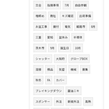
立会
指摘事項
7月
自由参観
増締め
商社
キズ確認
出荷準備
お盆工事
据付
電気
姫路市
8月
三重
愛知
盆休み
半導体
茨木市
9月
誕生日
10月
シャッター
大阪府
グローブBOX
溶接
検品
気密
機械
募集
秋冬
FA
カバー
ブレイキングダウン
醤油ニキ
スポンサー
外注
新規外注
高熱