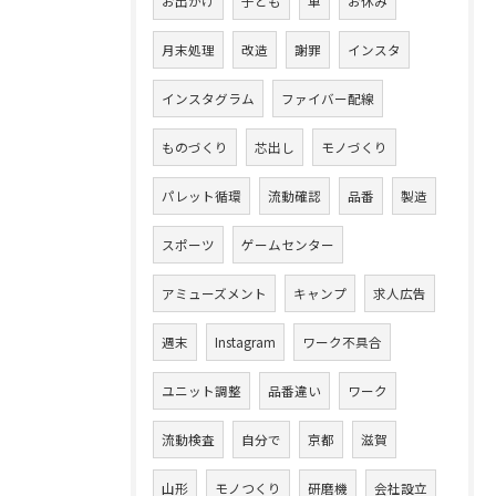
お出かけ
子ども
車
お休み
月末処理
改造
謝罪
インスタ
インスタグラム
ファイバー配線
ものづくり
芯出し
モノづくり
パレット循環
流動確認
品番
製造
スポーツ
ゲームセンター
アミューズメント
キャンプ
求人広告
週末
Instagram
ワーク不具合
ユニット調整
品番違い
ワーク
流動検査
自分で
京都
滋賀
山形
モノつくり
研磨機
会社設立