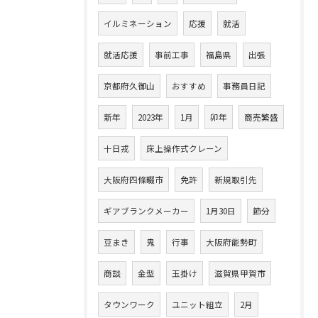
イルミネーション
応援
就活
就活応援
事前工事
福島県
出張
京都府久御山
おすすめ
事務員日記
新年
2023年
1月
卯年
商売繁盛
十日戎
床上操作式クレーン
大阪府四條畷市
免許
新規取引先
ギアブランクメーカー
1月30日
節分
豆まき
鬼
行事
大阪府能勢町
商談
金型
玉掛け
滋賀県甲賀市
タウンワーク
ユニット組立
2月