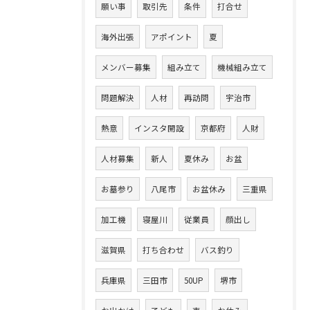
願い事
取引先
条件
打合せ
海外出張
アポイント
夏
メンバー募集
組み立て
機械組み立て
問題解決
人材
再訪問
宇治市
熱意
インスタ開設
京都府
人財
人材募集
新人
夏休み
お盆
お墓参り
八尾市
お盆休み
三重県
加工機
寝屋川
従業員
顔出し
滋賀県
打ち合わせ
バス釣り
兵庫県
三田市
50UP
堺市