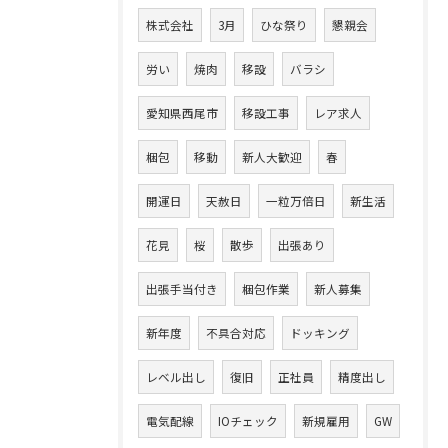
株式会社
3月
ひな祭り
懇親会
労い
焼肉
移設
バラシ
愛知県西尾市
移設工事
レア求人
梱包
移動
新人大歓迎
春
開運日
天赦日
一粒万倍日
新生活
花見
桜
散歩
出張あり
出張手当付き
梱包作業
新人募集
新年度
不具合対応
ドッキング
レベル出し
復旧
正社員
精度出し
電気配線
IOチェック
新規雇用
GW