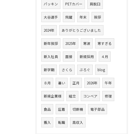
パッキン
PETカバー
肩脱臼
大谷選手
飛躍
年末
挨拶
2024年
ありがとうございました
新年挨拶
2025年
寒波
寒すぎる
新入社員
面接
新規採用
４月
新学期
さくら
ぶろぐ
blog
８月
暑い
正月
2026年
午年
新規企業様
組立
コンベア
修理
食品
圧着
切断機
電子部品
搬入
転職
高収入