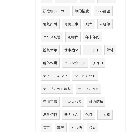
研磨機メーカー
静的精度
シム調整
電気部材
電気工事
残件
未経験
グリス配管
別物件
年末年始
謹賀新年
仕事始め
ユニット
解体
解体作業
バレンタイン
チョコ
ティーチィング
シートカット
テープカット調整
テープカット
追加工事
ひなまつり
桃の節句
品番切替
新人さん
休日
一人旅
東京
観光
推し活
検査