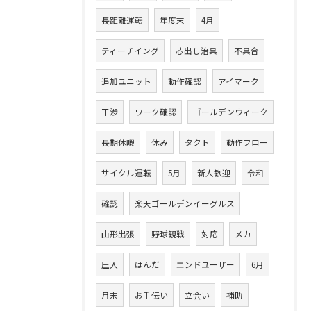
長距離運転
年度末
4月
ティーチイング
芯出し治具
不具合
追加ユニット
動作確認
アイマーク
干渉
ワーク確認
ゴールデンウィーク
長期休暇
休み
タクト
動作フロー
サイクル運転
5月
新人歓迎
令和
確認
楽天ゴールデンイーグルス
山形出張
野球観戦
対応
メカ
圧入
はんだ
エンドユーザー
6月
月末
お手伝い
立会い
補助