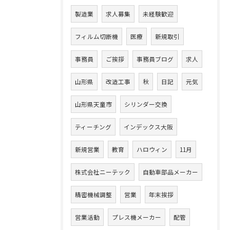
製造業
求人募集
未経験歓迎
フィルム切断機
医療
新規取引
事務員
ご挨拶
事務員ブログ
求人
山形県
改造工事
秋
日記
元気
山形県天童市
シリンダー交換
ティーチング
インデックス大阪
新規営業
教育
ハロウィン
11月
株式会社ニーテック
自動車部品メーカー
精密機械調整
営業
年末挨拶
営業活動
プレス機メーカー
配管