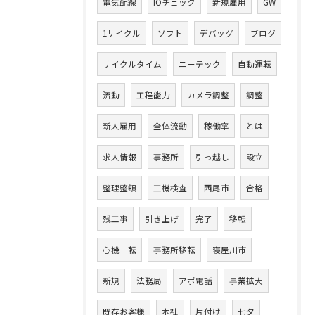
電気配線
IOチェック
新規雇用
GW
1サイクル
ソフト
デバッグ
ブログ
サイクルタイム
ニーテック
自動運転
流動
工程能力
カメラ調整
調整
新人雇用
全体流動
稼働率
とは
求人情報
事務所
引っ越し
設立
整理整頓
工機検査
西尾市
合格
残工事
引き上げ
完了
移転
心機一転
事務所移転
寝屋川市
新規
法務局
アポ電話
事業拡大
既存お客様
本社
片付け
七夕