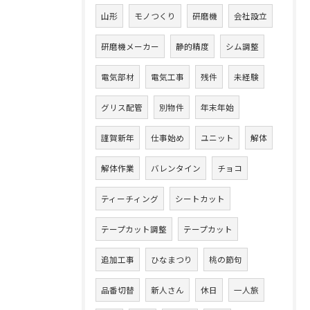
山形
モノつくり
研磨機
会社設立
研磨機メーカー
静的精度
シム調整
電気部材
電気工事
残件
未経験
グリス配管
別物件
年末年始
謹賀新年
仕事始め
ユニット
解体
解体作業
バレンタイン
チョコ
ティーチィング
シートカット
テープカット調整
テープカット
追加工事
ひなまつり
桃の節句
品番切替
新人さん
休日
一人旅