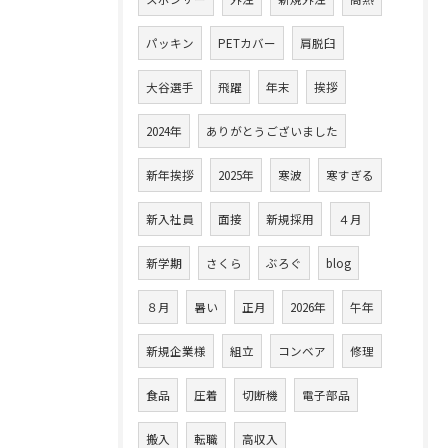
パッキン
PETカバー
肩脱臼
大谷選手
飛躍
年末
挨拶
2024年
ありがとうございました
新年挨拶
2025年
寒波
寒すぎる
新入社員
面接
新規採用
４月
新学期
さくら
ぶろぐ
blog
８月
暑い
正月
2026年
午年
新規企業様
組立
コンベア
修理
食品
圧着
切断機
電子部品
搬入
転職
高収入