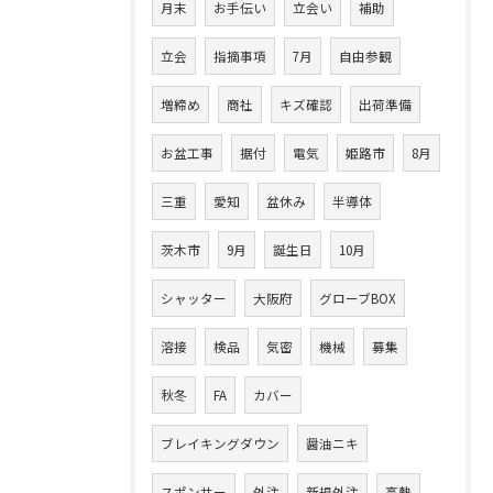
月末
お手伝い
立会い
補助
立会
指摘事項
7月
自由参観
増締め
商社
キズ確認
出荷準備
お盆工事
据付
電気
姫路市
8月
三重
愛知
盆休み
半導体
茨木市
9月
誕生日
10月
シャッター
大阪府
グローブBOX
溶接
検品
気密
機械
募集
秋冬
FA
カバー
ブレイキングダウン
醤油ニキ
スポンサー
外注
新規外注
高熱