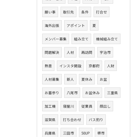
願い事
取引先
条件
打合せ
海外出張
アポイント
夏
メンバー募集
組み立て
機械組み立て
問題解決
人材
再訪問
宇治市
熱意
インスタ開設
京都府
人財
人材募集
新人
夏休み
お盆
お墓参り
八尾市
お盆休み
三重県
加工機
寝屋川
従業員
顔出し
滋賀県
打ち合わせ
バス釣り
兵庫県
三田市
50UP
堺市