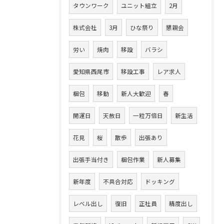
タウンワーク
ユニット組立
2月
株式会社
3月
ひな祭り
懇親会
労い
焼肉
移設
バラシ
愛知県西尾市
移設工事
レア求人
梱包
移動
新人大歓迎
春
開運日
天赦日
一粒万倍日
新生活
花見
桜
散歩
出張あり
出張手当付き
梱包作業
新人募集
新年度
不具合対応
ドッキング
レベル出し
復旧
正社員
精度出し