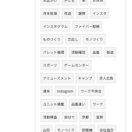
お出かけ
子ども
車
お休み
月末処理
改造
謝罪
インスタ
インスタグラム
ファイバー配線
ものづくり
芯出し
モノづくり
パレット循環
流動確認
品番
製造
スポーツ
ゲームセンター
アミューズメント
キャンプ
求人広告
週末
Instagram
ワーク不具合
ユニット調整
品番違い
ワーク
流動検査
自分で
京都
滋賀
山形
モノつくり
研磨機
会社設立