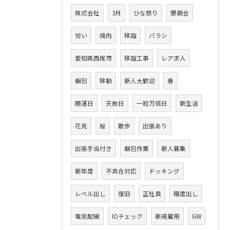
株式会社
3月
ひな祭り
懇親会
労い
焼肉
移設
バラシ
愛知県西尾市
移設工事
レア求人
梱包
移動
新人大歓迎
春
開運日
天赦日
一粒万倍日
新生活
花見
桜
散歩
出張あり
出張手当付き
梱包作業
新人募集
新年度
不具合対応
ドッキング
レベル出し
復旧
正社員
精度出し
電気配線
IOチェック
新規雇用
GW