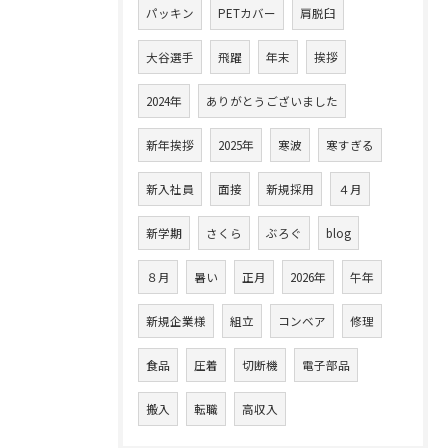
パッキン
PETカバー
肩脱臼
大谷選手
飛躍
年末
挨拶
2024年
ありがとうございました
新年挨拶
2025年
寒波
寒すぎる
新入社員
面接
新規採用
４月
新学期
さくら
ぶろぐ
blog
８月
暑い
正月
2026年
午年
新規企業様
組立
コンベア
修理
食品
圧着
切断機
電子部品
搬入
転職
高収入