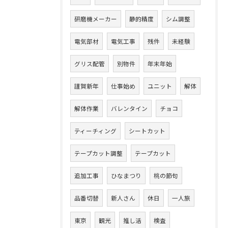
研磨機メーカー
静的精度
シム調整
電気部材
電気工事
残件
未経験
グリス配管
別物件
年末年始
謹賀新年
仕事始め
ユニット
解体
解体作業
バレンタイン
チョコ
ティーチィング
シートカット
テープカット調整
テープカット
追加工事
ひなまつり
桃の節句
品番切替
新人さん
休日
一人旅
東京
観光
推し活
検査