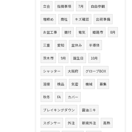
立会
指摘事項
7月
自由参観
増締め
商社
キズ確認
出荷準備
お盆工事
据付
電気
姫路市
8月
三重
愛知
盆休み
半導体
茨木市
9月
誕生日
10月
シャッター
大阪府
グローブBOX
溶接
検品
気密
機械
募集
秋冬
FA
カバー
ブレイキングダウン
醤油ニキ
スポンサー
外注
新規外注
高熱