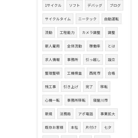
1サイクル
ソフト
デバッグ
ブログ
サイクルタイム
ニーテック
自動運転
流動
工程能力
カメラ調整
調整
新人雇用
全体流動
稼働率
とは
求人情報
事務所
引っ越し
設立
整理整頓
工機検査
西尾市
合格
残工事
引き上げ
完了
移転
心機一転
事務所移転
寝屋川市
新規
法務局
アポ電話
事業拡大
既存お客様
本社
片付け
七夕