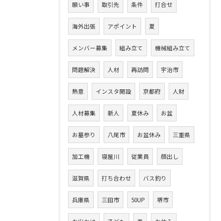
願い事
取引先
条件
打合せ
海外出張
アポイント
夏
メンバー募集
組み立て
機械組み立て
問題解決
人材
再訪問
宇治市
熱意
インスタ開設
京都府
人財
人材募集
新人
夏休み
お盆
お墓参り
八尾市
お盆休み
三重県
加工機
寝屋川
従業員
顔出し
滋賀県
打ち合わせ
バス釣り
兵庫県
三田市
50UP
堺市