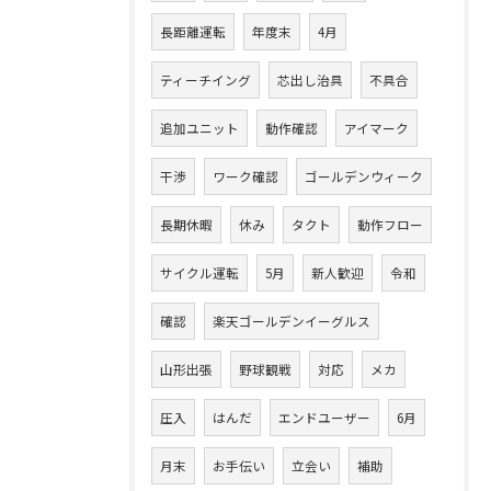
長距離運転
年度末
4月
ティーチイング
芯出し治具
不具合
追加ユニット
動作確認
アイマーク
干渉
ワーク確認
ゴールデンウィーク
長期休暇
休み
タクト
動作フロー
サイクル運転
5月
新人歓迎
令和
確認
楽天ゴールデンイーグルス
山形出張
野球観戦
対応
メカ
圧入
はんだ
エンドユーザー
6月
月末
お手伝い
立会い
補助