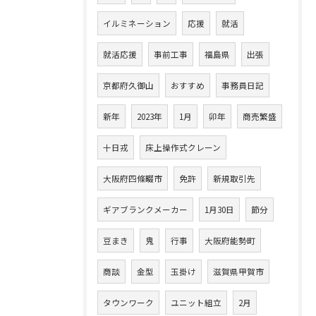
イルミネーション
応援
就活
就活応援
事前工事
福島県
出張
京都府久御山
おすすめ
事務員日記
新年
2023年
1月
卯年
商売繁盛
十日戎
床上操作式クレーン
大阪府四條畷市
免許
新規取引先
ギアブランクメーカー
1月30日
節分
豆まき
鬼
行事
大阪府能勢町
商談
金型
玉掛け
滋賀県甲賀市
タウンワーク
ユニット組立
2月