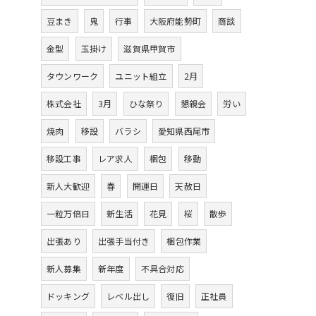
豆まき
鬼
行事
大阪府能勢町
商談
金型
玉掛け
滋賀県甲賀市
タウンワーク
ユニット組立
2月
株式会社
3月
ひな祭り
懇親会
労い
焼肉
移設
バラシ
愛知県西尾市
移設工事
レア求人
梱包
移動
新人大歓迎
春
開運日
天赦日
一粒万倍日
新生活
花見
桜
散歩
出張あり
出張手当付き
梱包作業
新人募集
新年度
不具合対応
ドッキング
レベル出し
復旧
正社員