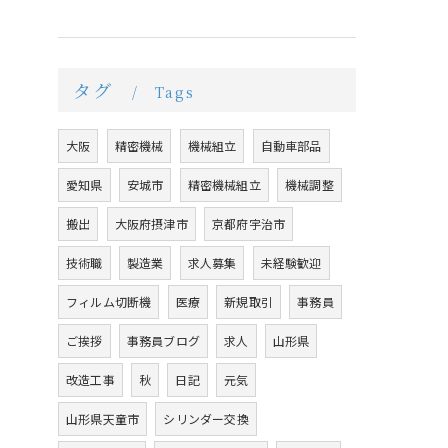
タグ
Tags
大阪
精密機械
機械組立
自動車部品
愛知県
安城市
精密機械組立
機械調整
搬出
大阪府摂津市
京都府宇治市
技術職
製造業
求人募集
未経験歓迎
フィルム切断機
医療
新規取引
事務員
ご挨拶
事務員ブログ
求人
山形県
改造工事
秋
日記
元気
山形県天童市
シリンダー交換