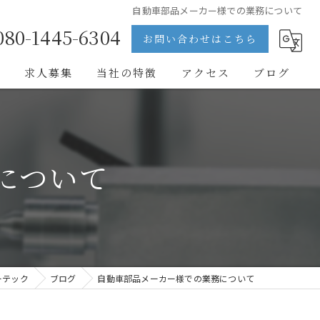
自動車部品メーカー様での業務について
080-1445-6304
お問い合わせはこちら
問
求人募集
当社の特徴
アクセス
ブログ
医療
半導体
について
自動車
フィルム
求人
ーテック
ブログ
自動車部品メーカー様での業務について