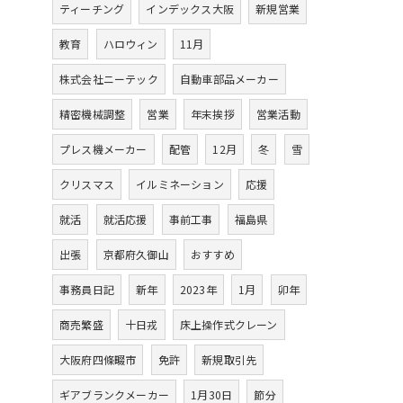
ティーチング
インデックス大阪
新規営業
教育
ハロウィン
11月
株式会社ニーテック
自動車部品メーカー
精密機械調整
営業
年末挨拶
営業活動
プレス機メーカー
配管
12月
冬
雪
クリスマス
イルミネーション
応援
就活
就活応援
事前工事
福島県
出張
京都府久御山
おすすめ
事務員日記
新年
2023年
1月
卯年
商売繁盛
十日戎
床上操作式クレーン
大阪府四條畷市
免許
新規取引先
ギアブランクメーカー
1月30日
節分