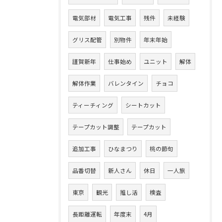
電気部材
電気工事
残件
未経験
グリス配管
別物件
年末年始
謹賀新年
仕事始め
ユニット
解体
解体作業
バレンタイン
チョコ
ティーチィング
シートカット
テープカット調整
テープカット
追加工事
ひなまつり
桃の節句
品番切替
新人さん
休日
一人旅
東京
観光
推し活
検査
長距離運転
年度末
4月