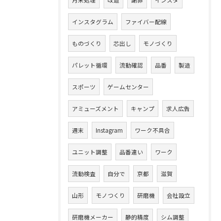
月末処理
改造
謝罪
インスタ
インスタグラム
ファイバー配線
ものづくり
芯出し
モノづくり
パレット循環
流動確認
品番
製造
スポーツ
ゲームセンター
アミューズメント
キャンプ
求人広告
週末
Instagram
ワーク不具合
ユニット調整
品番違い
ワーク
流動検査
自分で
京都
滋賀
山形
モノつくり
研磨機
会社設立
研磨機メーカー
静的精度
シム調整