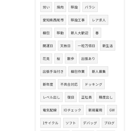
労い
焼肉
移設
バラシ
愛知県西尾市
移設工事
レア求人
梱包
移動
新人大歓迎
春
開運日
天赦日
一粒万倍日
新生活
花見
桜
散歩
出張あり
出張手当付き
梱包作業
新人募集
新年度
不具合対応
ドッキング
レベル出し
復旧
正社員
精度出し
電気配線
IOチェック
新規雇用
GW
1サイクル
ソフト
デバッグ
ブログ