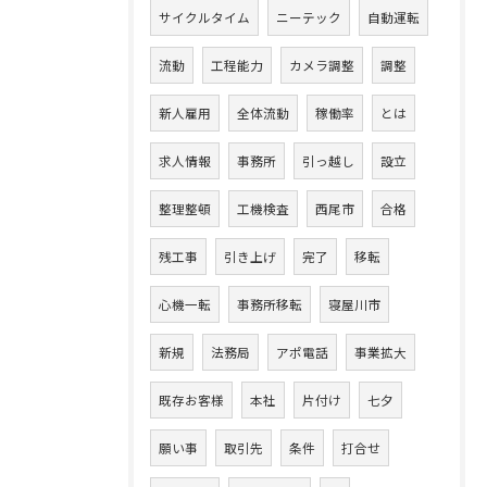
サイクルタイム
ニーテック
自動運転
流動
工程能力
カメラ調整
調整
新人雇用
全体流動
稼働率
とは
求人情報
事務所
引っ越し
設立
整理整頓
工機検査
西尾市
合格
残工事
引き上げ
完了
移転
心機一転
事務所移転
寝屋川市
新規
法務局
アポ電話
事業拡大
既存お客様
本社
片付け
七夕
願い事
取引先
条件
打合せ