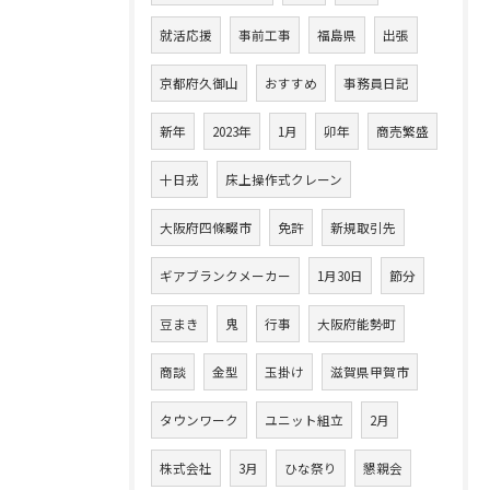
就活応援
事前工事
福島県
出張
京都府久御山
おすすめ
事務員日記
新年
2023年
1月
卯年
商売繁盛
十日戎
床上操作式クレーン
大阪府四條畷市
免許
新規取引先
ギアブランクメーカー
1月30日
節分
豆まき
鬼
行事
大阪府能勢町
商談
金型
玉掛け
滋賀県甲賀市
タウンワーク
ユニット組立
2月
株式会社
3月
ひな祭り
懇親会