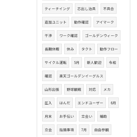
ティーチイング
芯出し治具
不具合
追加ユニット
動作確認
アイマーク
干渉
ワーク確認
ゴールデンウィーク
長期休暇
休み
タクト
動作フロー
サイクル運転
5月
新人歓迎
令和
確認
楽天ゴールデンイーグルス
山形出張
野球観戦
対応
メカ
圧入
はんだ
エンドユーザー
6月
月末
お手伝い
立会い
補助
立会
指摘事項
7月
自由参観