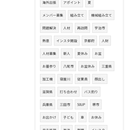
海外出張
アポイント
夏
メンバー募集
組み立て
機械組み立て
問題解決
人材
再訪問
宇治市
熱意
インスタ開設
京都府
人財
人材募集
新人
夏休み
お盆
お墓参り
八尾市
お盆休み
三重県
加工機
寝屋川
従業員
顔出し
滋賀県
打ち合わせ
バス釣り
兵庫県
三田市
50UP
堺市
お出かけ
子ども
車
お休み