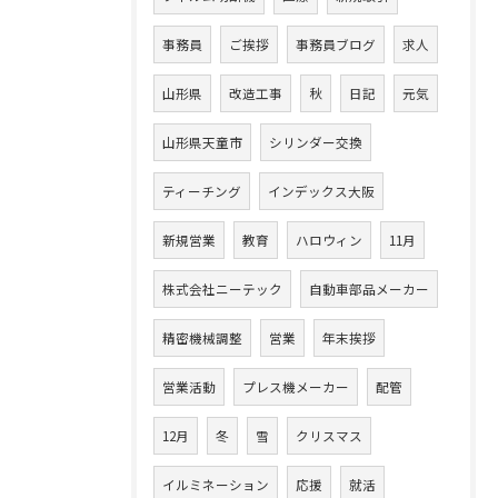
事務員
ご挨拶
事務員ブログ
求人
山形県
改造工事
秋
日記
元気
山形県天童市
シリンダー交換
ティーチング
インデックス大阪
新規営業
教育
ハロウィン
11月
株式会社ニーテック
自動車部品メーカー
精密機械調整
営業
年末挨拶
営業活動
プレス機メーカー
配管
12月
冬
雪
クリスマス
イルミネーション
応援
就活