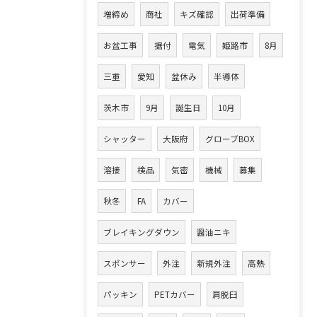
増締め
商社
キズ確認
出荷準備
お盆工事
据付
電気
姫路市
8月
三重
愛知
盆休み
半導体
茨木市
9月
誕生日
10月
シャッター
大阪府
グローブBOX
溶接
検品
気密
機械
募集
秋冬
FA
カバー
ブレイキングダウン
醤油ニキ
スポンサー
外注
新規外注
高熱
パッキン
PETカバー
肩脱臼