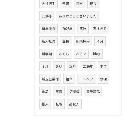
大谷選手
飛躍
年末
挨拶
2024年
ありがとうございました
新年挨拶
2025年
寒波
寒すぎる
新入社員
面接
新規採用
４月
新学期
さくら
ぶろぐ
blog
８月
暑い
正月
2026年
午年
新規企業様
組立
コンベア
修理
食品
圧着
切断機
電子部品
搬入
転職
高収入